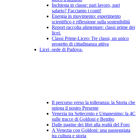
Inchiesta in classe: pari lavoro, pari
salario? Facciamo i conti!
Energia in movimento: esperimento
scientifico e riflessione sulla sostenibilità
Report raccolta alimentare: classi prime dei
licei.
Classi Prime-Liceo: Tre classi, un unico
progetto di cittadinanza attiva
Licei -sede di Padova-
Il percorso verso la tolleranza: la Storia che
spiega il nostro Presente
Venezia tra Settecento e Umanesimo: la 4C
sulle tracce di Goldoni e Bembo
Dalle pagine dei libri alla realtà del Foro
A Venezia con Goldoni: una passeggiata
tra cultura e storia