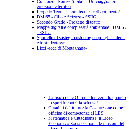
Concorso “Romea Strata” – Un viaggio tra
emozioni e territori
Progetto Tennis: sport, tecnica e divertimento!
DM 65 - Cibo e Scienza - SSIIG
Secondo Grado - Progetto di teatro
Mappe digitali e complessità ambientale - DM 65
- SSIIG
Sportello di sostegno psicologico per gli studenti
e le studentesse
Licei -sede di Montagnana-
La fisica delle Olimpiadi invernali: quando
lo sport incontra la scienza!
Cittadini del futuro: la Costituzione come
officina di competenze al LES
Matematica e Cittadinanza: il Liceo
Economico Sociale smonta le illusioni del
gioco d'azzardo