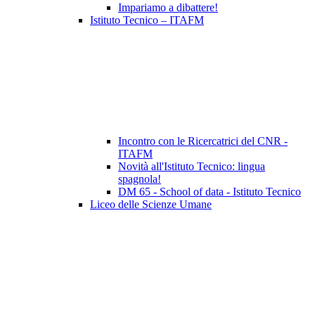
Impariamo a dibattere!
Istituto Tecnico – ITAFM
Incontro con le Ricercatrici del CNR -
ITAFM
Novità all'Istituto Tecnico: lingua
spagnola!
DM 65 - School of data - Istituto Tecnico
Liceo delle Scienze Umane