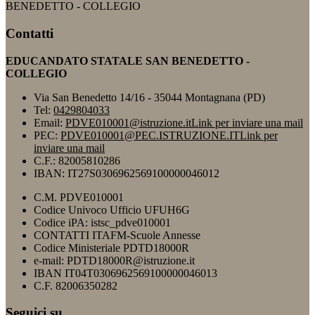
BENEDETTO - COLLEGIO
Contatti
EDUCANDATO STATALE SAN BENEDETTO -
COLLEGIO
Via San Benedetto 14/16 - 35044 Montagnana (PD)
Tel:
0429804033
Email:
PDVE010001@istruzione.it
Link per inviare una mail
PEC:
PDVE010001@PEC.ISTRUZIONE.IT
Link per
inviare una mail
C.F.: 82005810286
IBAN: IT27S0306962569100000046012
C.M. PDVE010001
Codice Univoco Ufficio UFUH6G
Codice iPA: istsc_pdve010001
CONTATTI ITAFM-Scuole Annesse
Codice Ministeriale PDTD18000R
e-mail: PDTD18000R@istruzione.it
IBAN IT04T0306962569100000046013
C.F. 82006350282
Seguici su