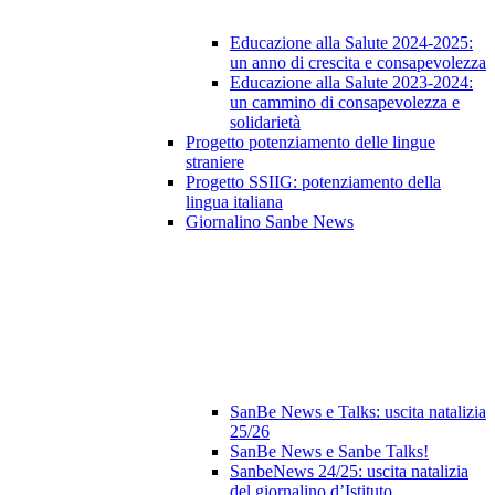
Educazione alla Salute 2024-2025:
un anno di crescita e consapevolezza
Educazione alla Salute 2023‑2024:
un cammino di consapevolezza e
solidarietà
Progetto potenziamento delle lingue
straniere
Progetto SSIIG: potenziamento della
lingua italiana
Giornalino Sanbe News
SanBe News e Talks: uscita natalizia
25/26
SanBe News e Sanbe Talks!
SanbeNews 24/25: uscita natalizia
del giornalino d’Istituto