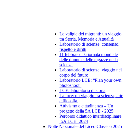
Le valigie dei migranti: un viaggio
tra Storia, Memoria e Attualità
Laboratorio di scienze: consenso,
rispetto e diritti
11 febbraio – Giornata mondiale
delle donne e delle ragazze nella
scienza
Laboratorio di scienze: viaggio nel
corpo del futuro
Laboratorio LCE: “Plan your own
photoshoot”
LCE: laboratorio di storia
La luce: un viaggio tra scienza, arte
e filosofia.
Attivismo e cittadinanza – Un
progetto della 5A LCE - 2025
Percorso didattico interdisciplinare
-5A LCE- 2024
Notte Nazionale del Liceo Classico 2025