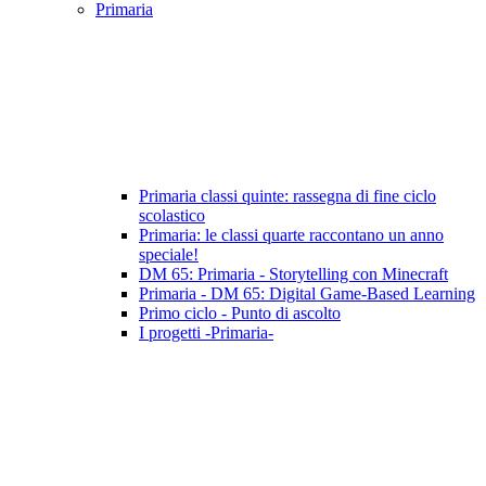
Primaria
Primaria classi quinte: rassegna di fine ciclo
scolastico
Primaria: le classi quarte raccontano un anno
speciale!
DM 65: Primaria - Storytelling con Minecraft
Primaria - DM 65: Digital Game-Based Learning
Primo ciclo - Punto di ascolto
I progetti -Primaria-