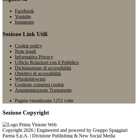
Facebook
Youtube
Instagram
Sezione Link Utili
Cookie policy
Note legali
Informativa Privacy
Ufficio Relazioni con il Pubblico
Dichiarazione di accessibilità
Obiettivi di accessibilità
Whistleblowing
Gestione consensi cookie
Amministrazione Trasparente
Pagina visualizzata
1252
volte
Sezione Copyright
Copyright 2026 | Engineered and powered by Gruppo Spaggiari
Parma S.p.A. | Divisione Publishing & New Social Media