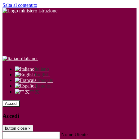
Salta al contenuto
Italiano
Italiano
English
Français
Español
中文
Accedi
Accedi
button close
×
Nome Utente