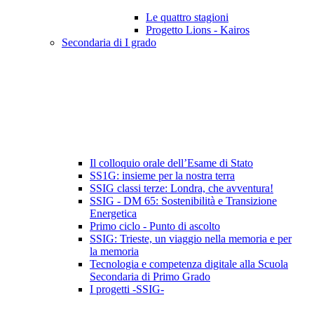
Le quattro stagioni
Progetto Lions - Kairos
Secondaria di I grado
Il colloquio orale dell’Esame di Stato
SS1G: insieme per la nostra terra
SSIG classi terze: Londra, che avventura!
SSIG - DM 65: Sostenibilità e Transizione
Energetica
Primo ciclo - Punto di ascolto
SSIG: Trieste, un viaggio nella memoria e per
la memoria
Tecnologia e competenza digitale alla Scuola
Secondaria di Primo Grado
I progetti -SSIG-