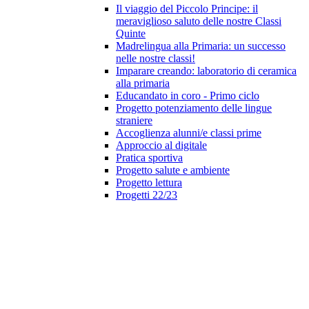
Il viaggio del Piccolo Principe: il
meraviglioso saluto delle nostre Classi
Quinte
Madrelingua alla Primaria: un successo
nelle nostre classi!
Imparare creando: laboratorio di ceramica
alla primaria
Educandato in coro - Primo ciclo
Progetto potenziamento delle lingue
straniere
Accoglienza alunni/e classi prime
Approccio al digitale
Pratica sportiva
Progetto salute e ambiente
Progetto lettura
Progetti 22/23