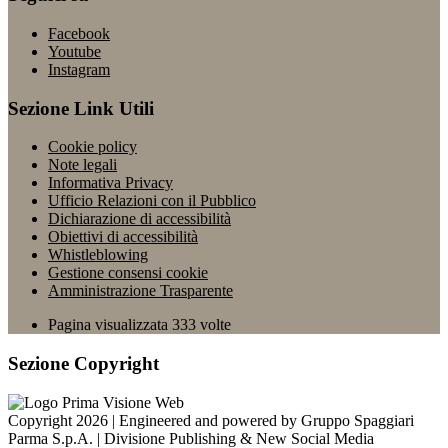
Facebook
Youtube
Instagram
Sezione Link Utili
Cookie policy
Note legali
Informativa Privacy
Ufficio Relazioni con il Pubblico
Dichiarazione di accessibilità
Obiettivi di accessibilità
Whistleblowing
Gestione consensi cookie
Amministrazione Trasparente
Pagina visualizzata
333
volte
Sezione Copyright
Copyright 2026 | Engineered and powered by Gruppo Spaggiari
Parma S.p.A. | Divisione Publishing & New Social Media