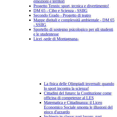
emozioni e territori
Progetto Tennis: sport, tecnica e divertimento!
DM 65 - Cibo e Scienza - SSIIG
Secondo Grado - Progetto di teatro
Mappe digitali e complessità ambientale - DM 65
- SSIIG
Sportello di sostegno psicologico per gli studenti
e le studentesse
Licei -sede di Montagnana-
La fisica delle Olimpiadi invernali: quando
lo sport incontra la scienza!
Cittadini del futuro: la Costituzione come
officina di competenze al LES
Matematica e Cittadinanza: il Liceo
Economico Sociale smonta le illusioni del
gioco d'azzardo
Inchiesta in classe: pari lavoro, pari