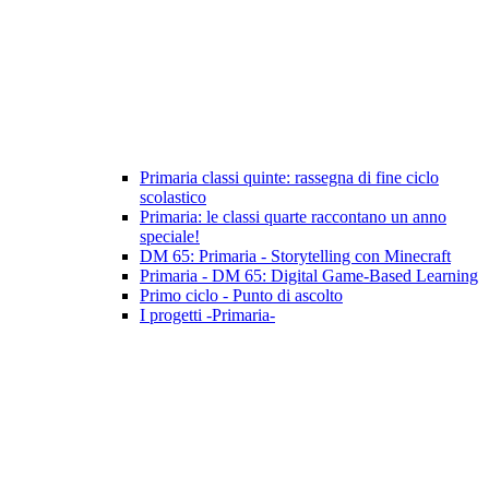
Primaria classi quinte: rassegna di fine ciclo
scolastico
Primaria: le classi quarte raccontano un anno
speciale!
DM 65: Primaria - Storytelling con Minecraft
Primaria - DM 65: Digital Game-Based Learning
Primo ciclo - Punto di ascolto
I progetti -Primaria-