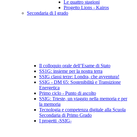
Le quattro stagioni
Progetto Lions - Kairos
Secondaria di I grado
Il colloquio orale dell’Esame di Stato
SS1G: insieme per la nostra terra
SSIG classi terze: Londra, che avventura!
SSIG - DM 65: Sostenibilità e Transizione
Energetica
Primo ciclo - Punto di ascolto
SSIG: Trieste, un viaggio nella memoria e per
la memoria
Tecnologia e competenza digitale alla Scuola
Secondaria di Primo Grado
I progetti -SSIG-