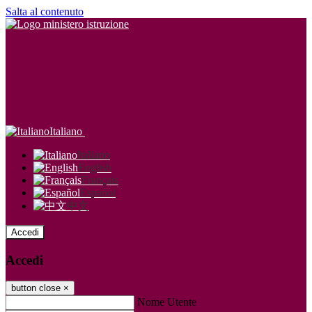
Salta al contenuto
Italiano
Italiano
English
Français
Español
中文
Accedi
Accedi
button close
×
Nome Utente