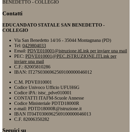
BENEDETTO - COLLEGIO
Contatti
EDUCANDATO STATALE SAN BENEDETTO -
COLLEGIO
Via San Benedetto 14/16 - 35044 Montagnana (PD)
Tel:
0429804033
Email:
PDVE010001@istruzione.it
Link per inviare una mail
PEC:
PDVE010001@PEC.ISTRUZIONE.IT
Link per
inviare una mail
C.F.: 82005810286
IBAN: IT27S0306962569100000046012
C.M. PDVE010001
Codice Univoco Ufficio UFUH6G
Codice iPA: istsc_pdve010001
CONTATTI ITAFM-Scuole Annesse
Codice Ministeriale PDTD18000R
e-mail: PDTD18000R@istruzione.it
IBAN IT04T0306962569100000046013
C.F. 82006350282
Seguici su