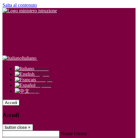
Salta al contenuto
Italiano
Italiano
English
Français
Español
中文
Accedi
Accedi
button close
×
Nome Utente