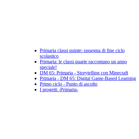
Primaria classi quinte: rassegna di fine ciclo
scolastico
Primaria: le classi quarte raccontano un anno
speciale!
DM 65: Primaria - Storytelling con Minecraft
Primaria - DM 65: Digital Game-Based Learning
Primo ciclo - Punto di ascolto
I progetti -Primaria-