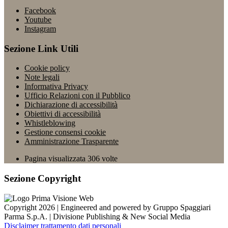
Facebook
Youtube
Instagram
Sezione Link Utili
Cookie policy
Note legali
Informativa Privacy
Ufficio Relazioni con il Pubblico
Dichiarazione di accessibilità
Obiettivi di accessibilità
Whistleblowing
Gestione consensi cookie
Amministrazione Trasparente
Pagina visualizzata
306
volte
Sezione Copyright
Copyright 2026 | Engineered and powered by Gruppo Spaggiari
Parma S.p.A. | Divisione Publishing & New Social Media
Disclaimer trattamento dati personali