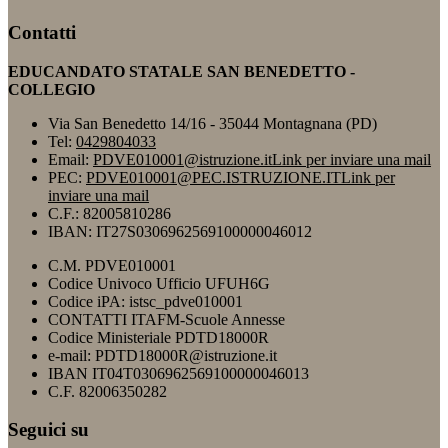
Contatti
EDUCANDATO STATALE SAN BENEDETTO -
COLLEGIO
Via San Benedetto 14/16 - 35044 Montagnana (PD)
Tel:
0429804033
Email:
PDVE010001@istruzione.it
Link per inviare una mail
PEC:
PDVE010001@PEC.ISTRUZIONE.IT
Link per
inviare una mail
C.F.: 82005810286
IBAN: IT27S0306962569100000046012
C.M. PDVE010001
Codice Univoco Ufficio UFUH6G
Codice iPA: istsc_pdve010001
CONTATTI ITAFM-Scuole Annesse
Codice Ministeriale PDTD18000R
e-mail: PDTD18000R@istruzione.it
IBAN IT04T0306962569100000046013
C.F. 82006350282
Seguici su