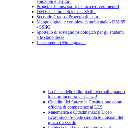
emozioni e territori
Progetto Tennis: sport, tecnica e divertimento!
DM 65 - Cibo e Scienza - SSIIG
Secondo Grado - Progetto di teatro
Mappe digitali e complessità ambientale - DM 65
- SSIIG
Sportello di sostegno psicologico per gli studenti
e le studentesse
Licei -sede di Montagnana-
La fisica delle Olimpiadi invernali: quando
lo sport incontra la scienza!
Cittadini del futuro: la Costituzione come
officina di competenze al LES
Matematica e Cittadinanza: il Liceo
Economico Sociale smonta le illusioni del
gioco d'azzardo
Inchiesta in classe: pari lavoro, pari