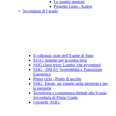
Le quattro stagioni
Progetto Lions - Kairos
Secondaria di I grado
Il colloquio orale dell’Esame di Stato
SS1G: insieme per la nostra terra
SSIG classi terze: Londra, che avventura!
SSIG - DM 65: Sostenibilità e Transizione
Energetica
Primo ciclo - Punto di ascolto
SSIG: Trieste, un viaggio nella memoria e per
la memoria
Tecnologia e competenza digitale alla Scuola
Secondaria di Primo Grado
I progetti -SSIG-