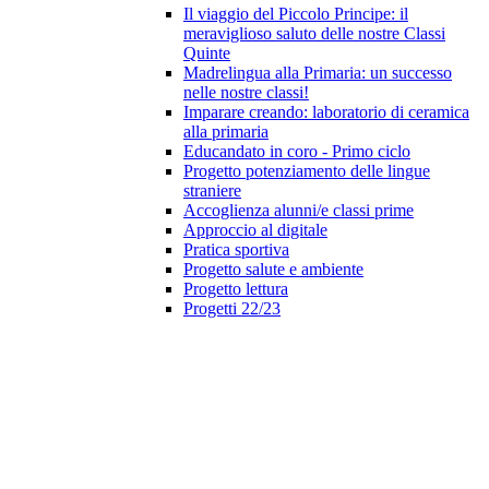
Il viaggio del Piccolo Principe: il
meraviglioso saluto delle nostre Classi
Quinte
Madrelingua alla Primaria: un successo
nelle nostre classi!
Imparare creando: laboratorio di ceramica
alla primaria
Educandato in coro - Primo ciclo
Progetto potenziamento delle lingue
straniere
Accoglienza alunni/e classi prime
Approccio al digitale
Pratica sportiva
Progetto salute e ambiente
Progetto lettura
Progetti 22/23