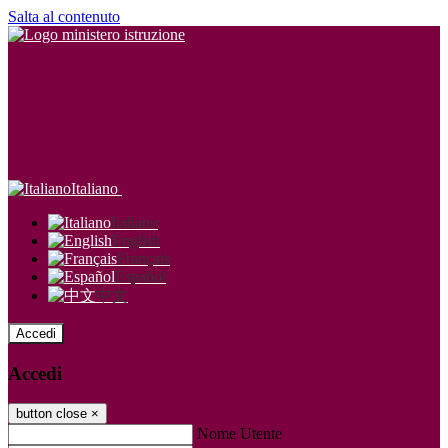
Salta al contenuto
Italiano
Italiano
English
Français
Español
中文
Accedi
Accedi
button close
×
Nome Utente