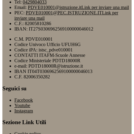
Tel:
0429804033
Email:
PDVE010001@istruzione.it
Link per inviare una mail
PEC:
PDVE010001@PEC.ISTRUZIONE.IT
Link per
inviare una mail
C.F.: 82005810286
IBAN: IT27S0306962569100000046012
C.M. PDVE010001
Codice Univoco Ufficio UFUH6G
Codice iPA: istsc_pdve010001
CONTATTI ITAFM-Scuole Annesse
Codice Ministeriale PDTD18000R
e-mail: PDTD18000R@istruzione.it
IBAN IT04T0306962569100000046013
C.F. 82006350282
Seguici su
Facebook
Youtube
Instagram
Sezione Link Utili
Cookie policy