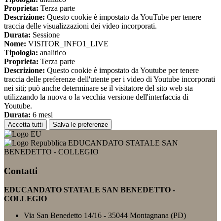
Proprieta:
Terza parte
Descrizione:
Questo cookie è impostato da YouTube per tenere
traccia delle visualizzazioni dei video incorporati.
Durata:
Sessione
Nome:
VISITOR_INFO1_LIVE
Tipologia:
analitico
Proprieta:
Terza parte
Descrizione:
Questo cookie è impostato da Youtube per tenere
traccia delle preferenze dell'utente per i video di Youtube incorporati
nei siti; può anche determinare se il visitatore del sito web sta
utilizzando la nuova o la vecchia versione dell'interfaccia di
Youtube.
Durata:
6 mesi
Accetta tutti
Salva le preferenze
EDUCANDATO STATALE SAN
BENEDETTO - COLLEGIO
Contatti
EDUCANDATO STATALE SAN BENEDETTO -
COLLEGIO
Via San Benedetto 14/16 - 35044 Montagnana (PD)