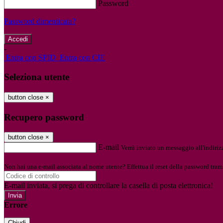
Password
Password dimenticata?
-
Entra con SPID
Entra con CIE
Seleziona utente
button close
×
Recupero password
button close
×
E-mail
Verrà inviato un messaggio all'indirizz
Non hai una e-mail associata al nome utente? Effettua il reset della password tram
E-mail inviata, si prega di controllare la casella di posta elettronica!
Errore
Chiudi