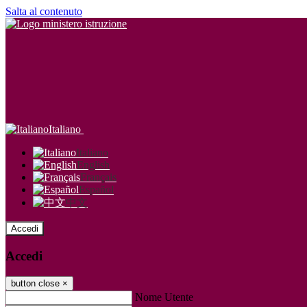
Salta al contenuto
Italiano
Italiano
English
Français
Español
中文
Accedi
Accedi
button close
×
Nome Utente