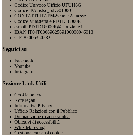
Codice Univoco Ufficio UFUH6G
Codice iPA: istsc_pdve010001
CONTATTI ITAFM-Scuole Annesse
Codice Ministeriale PDTD18000R
e-mail: PDTD18000R@istruzione.it
IBAN IT04T0306962569100000046013
C.F. 82006350282
Seguici su
Facebook
Youtube
Instagram
Sezione Link Utili
Cookie policy
Note legali
Informativa Privacy
Ufficio Relazioni con il Pubblico
Dichiarazione di accessibilità
Obiettivi di accessibilità
Whistleblowing
Gestione consensi cookie