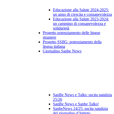
Educazione alla Salute 2024-2025:
un anno di crescita e consapevolezza
Educazione alla Salute 2023‑2024:
un cammino di consapevolezza e
solidarietà
Progetto potenziamento delle lingue
straniere
Progetto SSIIG: potenziamento della
lingua italiana
Giornalino Sanbe News
SanBe News e Talks: uscita natalizia
25/26
SanBe News e Sanbe Talks!
SanbeNews 24/25: uscita natalizia
del giornalino d’Istituto