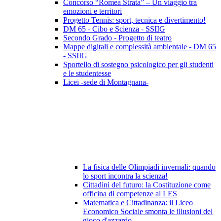
Concorso “Romea Strata” – Un viaggio tra
emozioni e territori
Progetto Tennis: sport, tecnica e divertimento!
DM 65 - Cibo e Scienza - SSIIG
Secondo Grado - Progetto di teatro
Mappe digitali e complessità ambientale - DM 65
- SSIIG
Sportello di sostegno psicologico per gli studenti
e le studentesse
Licei -sede di Montagnana-
La fisica delle Olimpiadi invernali: quando
lo sport incontra la scienza!
Cittadini del futuro: la Costituzione come
officina di competenze al LES
Matematica e Cittadinanza: il Liceo
Economico Sociale smonta le illusioni del
gioco d'azzardo