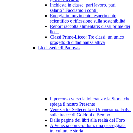
Inchiesta in classe: pari lavoro, pari
salario? Facciamo i conti!
Energia in movimento: esperimento
scientifico e riflessione sulla sostenibilità
Report raccolta alimentare: classi prime dei
licei.
Classi Prime-Liceo: Tre classi, un unico
progetto di cittadinanza attiva
Licei -sede di Padova-
Il percorso verso la tolleranza: la Storia che
spiega il nostro Presente
Venezia tra Settecento e Umanesimo: la 4C
sulle tracce di Goldoni e Bembo
Dalle pagine dei libri alla realtà del Foro
A Venezia con Goldoni: una passeggiata
tra cultura e storia