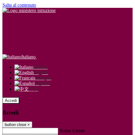
Salta al contenuto
Italiano
Italiano
English
Français
Español
中文
Accedi
Accedi
button close
×
Nome Utente