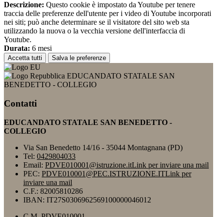
Descrizione:
Questo cookie è impostato da Youtube per tenere
traccia delle preferenze dell'utente per i video di Youtube incorporati
nei siti; può anche determinare se il visitatore del sito web sta
utilizzando la nuova o la vecchia versione dell'interfaccia di
Youtube.
Durata:
6 mesi
Accetta tutti
Salva le preferenze
EDUCANDATO STATALE SAN
BENEDETTO - COLLEGIO
Contatti
EDUCANDATO STATALE SAN BENEDETTO -
COLLEGIO
Via San Benedetto 14/16 - 35044 Montagnana (PD)
Tel:
0429804033
Email:
PDVE010001@istruzione.it
Link per inviare una mail
PEC:
PDVE010001@PEC.ISTRUZIONE.IT
Link per
inviare una mail
C.F.: 82005810286
IBAN: IT27S0306962569100000046012
C.M. PDVE010001