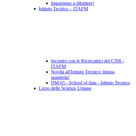
Impariamo a dibattere!
Istituto Tecnico – ITAFM
Incontro con le Ricercatrici del CNR -
ITAFM
Novità all'Istituto Tecnico: lingua
spagnola!
DM 65 - School of data - Istituto Tecnico
Liceo delle Scienze Umane