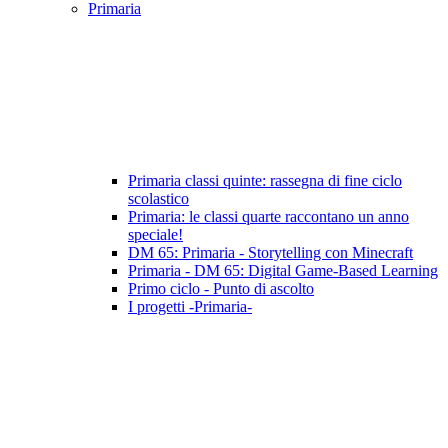
Primaria
Primaria classi quinte: rassegna di fine ciclo
scolastico
Primaria: le classi quarte raccontano un anno
speciale!
DM 65: Primaria - Storytelling con Minecraft
Primaria - DM 65: Digital Game-Based Learning
Primo ciclo - Punto di ascolto
I progetti -Primaria-