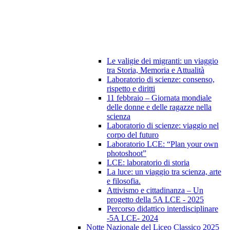
Le valigie dei migranti: un viaggio
tra Storia, Memoria e Attualità
Laboratorio di scienze: consenso,
rispetto e diritti
11 febbraio – Giornata mondiale
delle donne e delle ragazze nella
scienza
Laboratorio di scienze: viaggio nel
corpo del futuro
Laboratorio LCE: “Plan your own
photoshoot”
LCE: laboratorio di storia
La luce: un viaggio tra scienza, arte
e filosofia.
Attivismo e cittadinanza – Un
progetto della 5A LCE - 2025
Percorso didattico interdisciplinare
-5A LCE- 2024
Notte Nazionale del Liceo Classico 2025