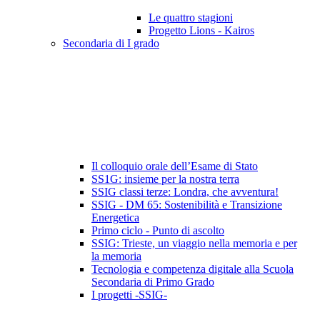
Le quattro stagioni
Progetto Lions - Kairos
Secondaria di I grado
Il colloquio orale dell’Esame di Stato
SS1G: insieme per la nostra terra
SSIG classi terze: Londra, che avventura!
SSIG - DM 65: Sostenibilità e Transizione
Energetica
Primo ciclo - Punto di ascolto
SSIG: Trieste, un viaggio nella memoria e per
la memoria
Tecnologia e competenza digitale alla Scuola
Secondaria di Primo Grado
I progetti -SSIG-