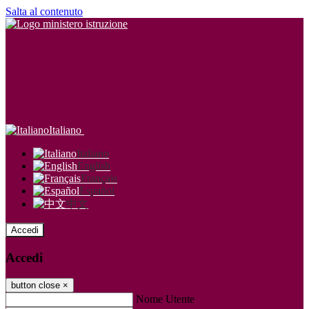
Salta al contenuto
Italiano
Italiano
English
Français
Español
中文
Accedi
Accedi
button close
×
Nome Utente