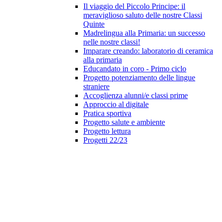
Il viaggio del Piccolo Principe: il
meraviglioso saluto delle nostre Classi
Quinte
Madrelingua alla Primaria: un successo
nelle nostre classi!
Imparare creando: laboratorio di ceramica
alla primaria
Educandato in coro - Primo ciclo
Progetto potenziamento delle lingue
straniere
Accoglienza alunni/e classi prime
Approccio al digitale
Pratica sportiva
Progetto salute e ambiente
Progetto lettura
Progetti 22/23