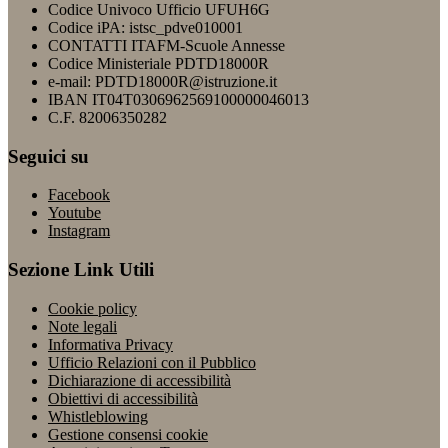
Codice Univoco Ufficio UFUH6G
Codice iPA: istsc_pdve010001
CONTATTI ITAFM-Scuole Annesse
Codice Ministeriale PDTD18000R
e-mail: PDTD18000R@istruzione.it
IBAN IT04T0306962569100000046013
C.F. 82006350282
Seguici su
Facebook
Youtube
Instagram
Sezione Link Utili
Cookie policy
Note legali
Informativa Privacy
Ufficio Relazioni con il Pubblico
Dichiarazione di accessibilità
Obiettivi di accessibilità
Whistleblowing
Gestione consensi cookie