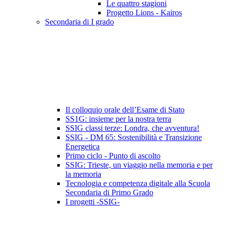
Le quattro stagioni
Progetto Lions - Kairos
Secondaria di I grado
Il colloquio orale dell’Esame di Stato
SS1G: insieme per la nostra terra
SSIG classi terze: Londra, che avventura!
SSIG - DM 65: Sostenibilità e Transizione
Energetica
Primo ciclo - Punto di ascolto
SSIG: Trieste, un viaggio nella memoria e per
la memoria
Tecnologia e competenza digitale alla Scuola
Secondaria di Primo Grado
I progetti -SSIG-