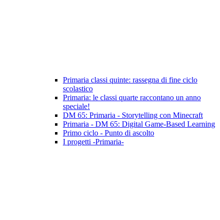
Primaria classi quinte: rassegna di fine ciclo
scolastico
Primaria: le classi quarte raccontano un anno
speciale!
DM 65: Primaria - Storytelling con Minecraft
Primaria - DM 65: Digital Game-Based Learning
Primo ciclo - Punto di ascolto
I progetti -Primaria-