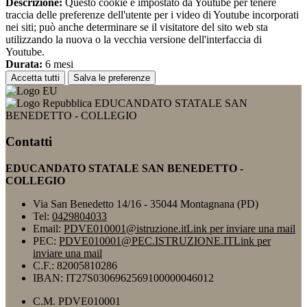
Descrizione:
Questo cookie è impostato da Youtube per tenere
traccia delle preferenze dell'utente per i video di Youtube incorporati
nei siti; può anche determinare se il visitatore del sito web sta
utilizzando la nuova o la vecchia versione dell'interfaccia di
Youtube.
Durata:
6 mesi
Accetta tutti
Salva le preferenze
EDUCANDATO STATALE SAN
BENEDETTO - COLLEGIO
Contatti
EDUCANDATO STATALE SAN BENEDETTO -
COLLEGIO
Via San Benedetto 14/16 - 35044 Montagnana (PD)
Tel:
0429804033
Email:
PDVE010001@istruzione.it
Link per inviare una mail
PEC:
PDVE010001@PEC.ISTRUZIONE.IT
Link per
inviare una mail
C.F.: 82005810286
IBAN: IT27S0306962569100000046012
C.M. PDVE010001