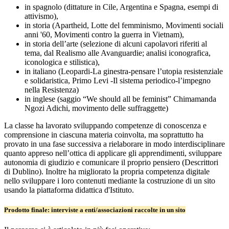
in spagnolo (dittature in Cile, Argentina e Spagna, esempi di
attivismo),
in storia (Apartheid, Lotte del femminismo, Movimenti sociali
anni '60, Movimenti contro la guerra in Vietnam),
in storia dell’arte (selezione di alcuni capolavori riferiti al
tema, dal Realismo alle Avanguardie; analisi iconografica,
iconologica e stilistica),
in italiano (
Leopardi-La ginestra-pensare l’utopia resistenziale
e solidaristica, Primo Levi -Il sistema periodico-l’impegno
nella Resistenza)
in inglese (
saggio “We should all be feminist” Chimamanda
Ngozi Adichi, movimento delle suffraggette)
La classe ha lavorato sviluppando competenze di conoscenza e
comprensione in ciascuna materia coinvolta, ma soprattutto ha
provato in una fase successiva a rielaborare in modo interdisciplinare
quanto appreso nell’ottica di applicare gli apprendimenti, sviluppare
autonomia di giudizio e comunicare il proprio pensiero (Descrittori
di Dublino). Inoltre ha migliorato la propria competenza digitale
nello sviluppare i loro contenuti mediante la costruzione di un sito
usando la piattaforma didattica d'Istituto.
Prodotto finale: interviste a enti/associazioni raccolte in un sito