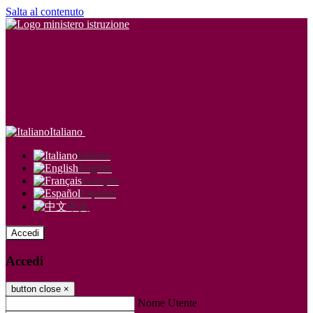
Salta al contenuto
Italiano
Italiano
English
Français
Español
中文
Accedi
Accedi
button close
×
Nome Utente