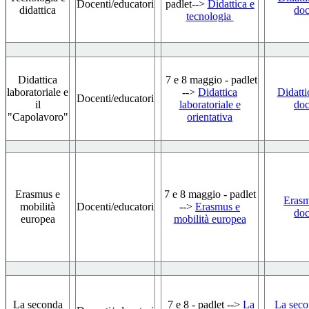
Docenti/educatori
padlet-->
Didattica e
didattica
doc
tecnologia
Didattica
7 e 8 maggio - padlet
laboratoriale e
-->
Didattica
Didatti
Docenti/educatori
il
laboratoriale e
doc
"Capolavoro"
orientativa
Erasmus e
7 e 8 maggio - padlet
Erasm
mobilità
Docenti/educatori
-->
Erasmus e
doc
europea
mobilità europea
La seconda
7 e 8 - padlet -->
La
La seco