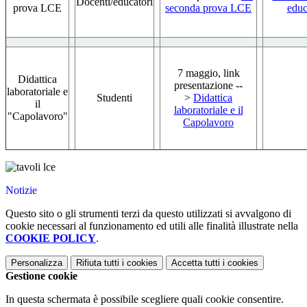
Docenti/educatori
prova LCE
seconda prova LCE
educ
7 maggio, link
Didattica
presentazione --
laboratoriale e
Studenti
>
Didattica
il
laboratoriale e il
"Capolavoro"
Capolavoro
Notizie
Questo sito o gli strumenti terzi da questo utilizzati si avvalgono di
cookie necessari al funzionamento ed utili alle finalità illustrate nella
COOKIE POLICY
.
Personalizza
Rifiuta tutti
i cookies
Accetta tutti
i cookies
Gestione cookie
In questa schermata è possibile scegliere quali cookie consentire.