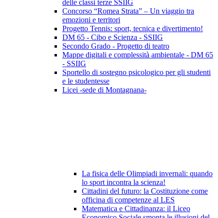
delle classi terze SSIIG
Concorso “Romea Strata” – Un viaggio tra
emozioni e territori
Progetto Tennis: sport, tecnica e divertimento!
DM 65 - Cibo e Scienza - SSIIG
Secondo Grado - Progetto di teatro
Mappe digitali e complessità ambientale - DM 65
- SSIIG
Sportello di sostegno psicologico per gli studenti
e le studentesse
Licei -sede di Montagnana-
La fisica delle Olimpiadi invernali: quando
lo sport incontra la scienza!
Cittadini del futuro: la Costituzione come
officina di competenze al LES
Matematica e Cittadinanza: il Liceo
Economico Sociale smonta le illusioni del