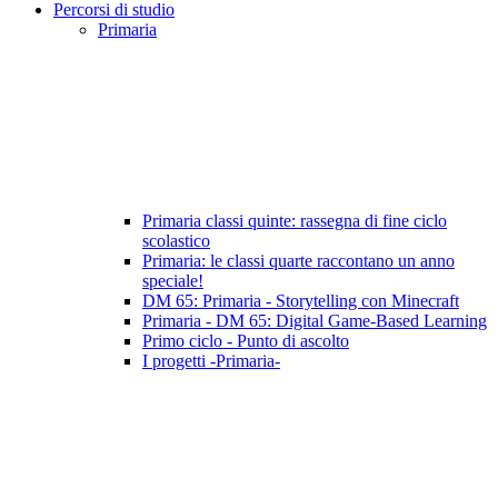
Percorsi di studio
Primaria
Primaria classi quinte: rassegna di fine ciclo
scolastico
Primaria: le classi quarte raccontano un anno
speciale!
DM 65: Primaria - Storytelling con Minecraft
Primaria - DM 65: Digital Game-Based Learning
Primo ciclo - Punto di ascolto
I progetti -Primaria-