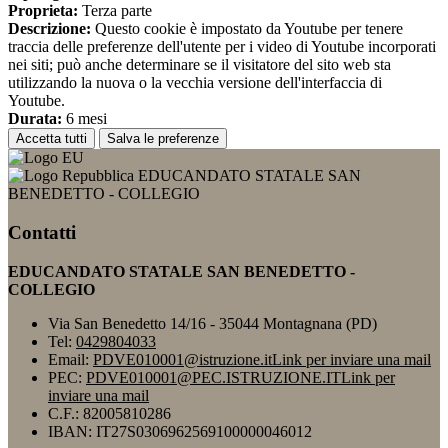
Proprieta:
Terza parte
Descrizione:
Questo cookie è impostato da Youtube per tenere
traccia delle preferenze dell'utente per i video di Youtube incorporati
nei siti; può anche determinare se il visitatore del sito web sta
utilizzando la nuova o la vecchia versione dell'interfaccia di
Youtube.
Durata:
6 mesi
Accetta tutti
Salva le preferenze
EDUCANDATO STATALE SAN
BENEDETTO - COLLEGIO
Contatti
EDUCANDATO STATALE SAN BENEDETTO -
COLLEGIO
Via San Benedetto 14/16 - 35044 Montagnana (PD)
Tel:
0429804033
Email:
PDVE010001@istruzione.it
Link per inviare una mail
PEC:
PDVE010001@PEC.ISTRUZIONE.IT
Link per
inviare una mail
C.F.: 82005810286
IBAN: IT27S0306962569100000046012