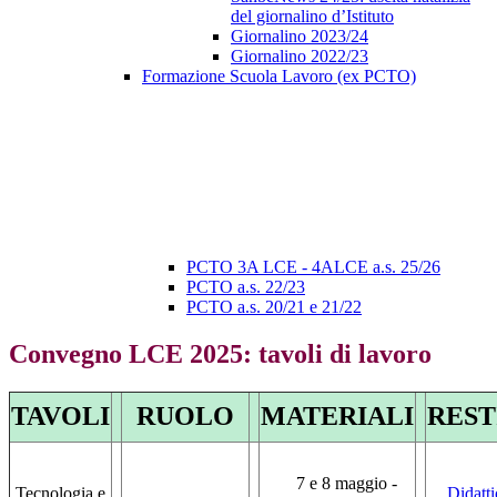
del giornalino d’Istituto
Giornalino 2023/24
Giornalino 2022/23
Formazione Scuola Lavoro (ex PCTO)
PCTO 3A LCE - 4ALCE a.s. 25/26
PCTO a.s. 22/23
PCTO a.s. 20/21 e 21/22
Convegno LCE 2025: tavoli di lavoro
TAVOLI
RUOLO
MATERIALI
REST
7 e 8 maggio -
Tecnologia e
Didatti