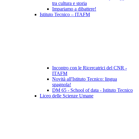
tra cultura e storia
Impariamo a dibattere!
Istituto Tecnico – ITAFM
Incontro con le Ricercatrici del CNR -
ITAFM
Novità all'Istituto Tecnico: lingua
spagnola!
DM 65 - School of data - Istituto Tecnico
Liceo delle Scienze Umane