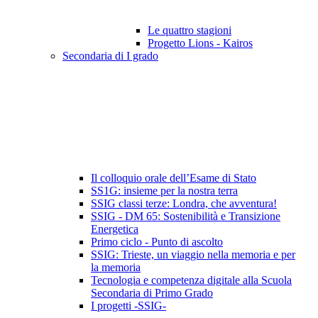
Le quattro stagioni
Progetto Lions - Kairos
Secondaria di I grado
Il colloquio orale dell’Esame di Stato
SS1G: insieme per la nostra terra
SSIG classi terze: Londra, che avventura!
SSIG - DM 65: Sostenibilità e Transizione
Energetica
Primo ciclo - Punto di ascolto
SSIG: Trieste, un viaggio nella memoria e per
la memoria
Tecnologia e competenza digitale alla Scuola
Secondaria di Primo Grado
I progetti -SSIG-