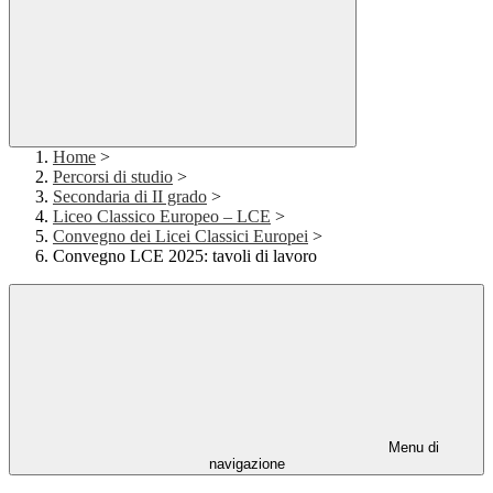
Home
>
Percorsi di studio
>
Secondaria di II grado
>
Liceo Classico Europeo – LCE
>
Convegno dei Licei Classici Europei
>
Convegno LCE 2025: tavoli di lavoro
Menu di
navigazione