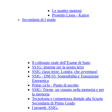
Le quattro stagioni
Progetto Lions - Kairos
Secondaria di I grado
Il colloquio orale dell’Esame di Stato
SS1G: insieme per la nostra terra
SSIG classi terze: Londra, che avventura!
SSIG - DM 65: Sostenibilità e Transizione
Energetica
Primo ciclo - Punto di ascolto
SSIG: Trieste, un viaggio nella memoria e per
la memoria
Tecnologia e competenza digitale alla Scuola
Secondaria di Primo Grado
I progetti -SSIG-