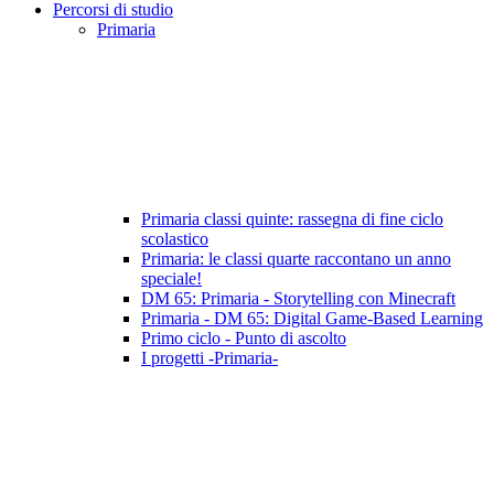
Percorsi di studio
Primaria
Primaria classi quinte: rassegna di fine ciclo
scolastico
Primaria: le classi quarte raccontano un anno
speciale!
DM 65: Primaria - Storytelling con Minecraft
Primaria - DM 65: Digital Game-Based Learning
Primo ciclo - Punto di ascolto
I progetti -Primaria-