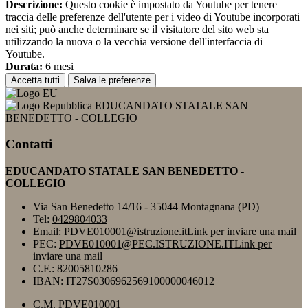
Descrizione:
Questo cookie è impostato da Youtube per tenere
traccia delle preferenze dell'utente per i video di Youtube incorporati
nei siti; può anche determinare se il visitatore del sito web sta
utilizzando la nuova o la vecchia versione dell'interfaccia di
Youtube.
Durata:
6 mesi
Accetta tutti
Salva le preferenze
EDUCANDATO STATALE SAN
BENEDETTO - COLLEGIO
Contatti
EDUCANDATO STATALE SAN BENEDETTO -
COLLEGIO
Via San Benedetto 14/16 - 35044 Montagnana (PD)
Tel:
0429804033
Email:
PDVE010001@istruzione.it
Link per inviare una mail
PEC:
PDVE010001@PEC.ISTRUZIONE.IT
Link per
inviare una mail
C.F.: 82005810286
IBAN: IT27S0306962569100000046012
C.M. PDVE010001