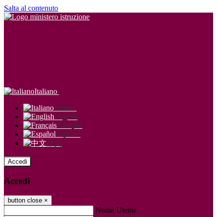
Salta al contenuto
Italiano
Italiano
English
Français
Español
中文
Accedi
Accedi
button close
×
Nome Utente