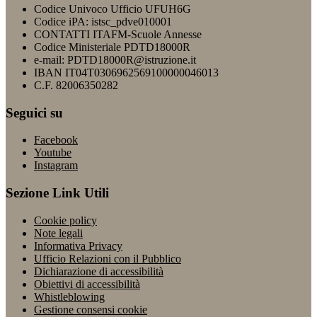
Codice Univoco Ufficio UFUH6G
Codice iPA: istsc_pdve010001
CONTATTI ITAFM-Scuole Annesse
Codice Ministeriale PDTD18000R
e-mail: PDTD18000R@istruzione.it
IBAN IT04T0306962569100000046013
C.F. 82006350282
Seguici su
Facebook
Youtube
Instagram
Sezione Link Utili
Cookie policy
Note legali
Informativa Privacy
Ufficio Relazioni con il Pubblico
Dichiarazione di accessibilità
Obiettivi di accessibilità
Whistleblowing
Gestione consensi cookie