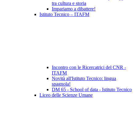
tra cultura e storia
Impariamo a dibattere!
Istituto Tecnico – ITAFM
Incontro con le Ricercatrici del CNR -
ITAFM
Novità all'Istituto Tecnico: lingua
spagnola!
DM 65 - School of data - Istituto Tecnico
Liceo delle Scienze Umane