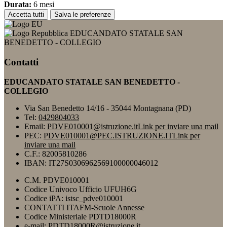
Durata:
6 mesi
Accetta tutti
Salva le preferenze
EDUCANDATO STATALE SAN
BENEDETTO - COLLEGIO
Contatti
EDUCANDATO STATALE SAN BENEDETTO -
COLLEGIO
Via San Benedetto 14/16 - 35044 Montagnana (PD)
Tel:
0429804033
Email:
PDVE010001@istruzione.it
Link per inviare una mail
PEC:
PDVE010001@PEC.ISTRUZIONE.IT
Link per
inviare una mail
C.F.: 82005810286
IBAN: IT27S0306962569100000046012
C.M. PDVE010001
Codice Univoco Ufficio UFUH6G
Codice iPA: istsc_pdve010001
CONTATTI ITAFM-Scuole Annesse
Codice Ministeriale PDTD18000R
e-mail: PDTD18000R@istruzione.it