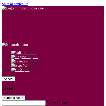
Salta al contenuto
Italiano
Italiano
English
Français
Español
中文
Accedi
Accedi
button close
×
Nome Utente