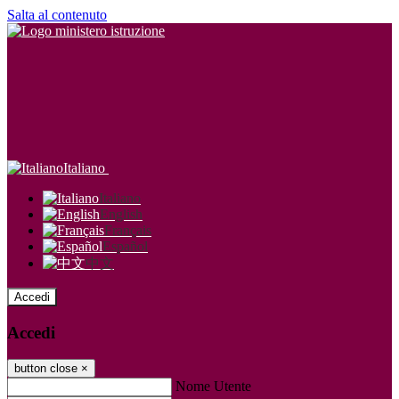
Salta al contenuto
Italiano
Italiano
English
Français
Español
中文
Accedi
Accedi
button close
×
Nome Utente