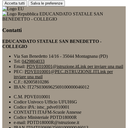
Accetta tutti
Salva le preferenze
EDUCANDATO STATALE SAN
BENEDETTO - COLLEGIO
Contatti
EDUCANDATO STATALE SAN BENEDETTO -
COLLEGIO
Via San Benedetto 14/16 - 35044 Montagnana (PD)
Tel:
0429804033
Email:
PDVE010001@istruzione.it
Link per inviare una mail
PEC:
PDVE010001@PEC.ISTRUZIONE.IT
Link per
inviare una mail
C.F.: 82005810286
IBAN: IT27S0306962569100000046012
C.M. PDVE010001
Codice Univoco Ufficio UFUH6G
Codice iPA: istsc_pdve010001
CONTATTI ITAFM-Scuole Annesse
Codice Ministeriale PDTD18000R
e-mail: PDTD18000R@istruzione.it
IBAN IT04T0306962569100000046013