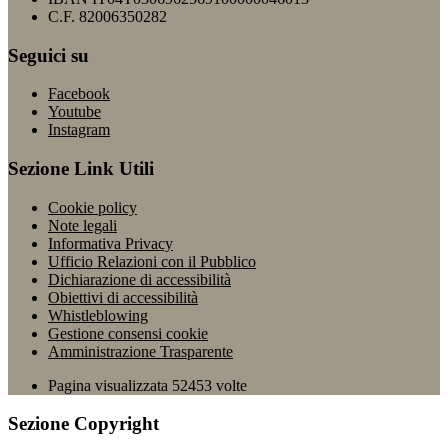
C.F. 82006350282
Seguici su
Facebook
Youtube
Instagram
Sezione Link Utili
Cookie policy
Note legali
Informativa Privacy
Ufficio Relazioni con il Pubblico
Dichiarazione di accessibilità
Obiettivi di accessibilità
Whistleblowing
Gestione consensi cookie
Amministrazione Trasparente
Pagina visualizzata
52453
volte
Sezione Copyright