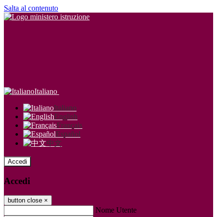
Salta al contenuto
Italiano
Italiano
English
Français
Español
中文
Accedi
Accedi
button close
×
Nome Utente