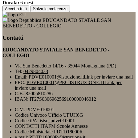
Durata:
6 mesi
Accetta tutti
Salva le preferenze
EDUCANDATO STATALE SAN
BENEDETTO - COLLEGIO
Contatti
EDUCANDATO STATALE SAN BENEDETTO -
COLLEGIO
Via San Benedetto 14/16 - 35044 Montagnana (PD)
Tel:
0429804033
Email:
PDVE010001@istruzione.it
Link per inviare una mail
PEC:
PDVE010001@PEC.ISTRUZIONE.IT
Link per
inviare una mail
C.F.: 82005810286
IBAN: IT27S0306962569100000046012
C.M. PDVE010001
Codice Univoco Ufficio UFUH6G
Codice iPA: istsc_pdve010001
CONTATTI ITAFM-Scuole Annesse
Codice Ministeriale PDTD18000R
e-mail: PDTD18000R@istruzione.it