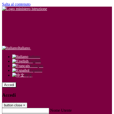
Salta al contenuto
Italiano
Italiano
English
Français
Español
中文
Accedi
Accedi
button close
×
Nome Utente