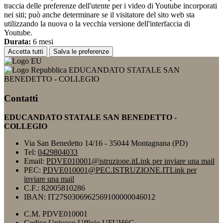
traccia delle preferenze dell'utente per i video di Youtube incorporati
nei siti; può anche determinare se il visitatore del sito web sta
utilizzando la nuova o la vecchia versione dell'interfaccia di
Youtube.
Durata:
6 mesi
Accetta tutti
Salva le preferenze
EDUCANDATO STATALE SAN
BENEDETTO - COLLEGIO
Contatti
EDUCANDATO STATALE SAN BENEDETTO -
COLLEGIO
Via San Benedetto 14/16 - 35044 Montagnana (PD)
Tel:
0429804033
Email:
PDVE010001@istruzione.it
Link per inviare una mail
PEC:
PDVE010001@PEC.ISTRUZIONE.IT
Link per
inviare una mail
C.F.: 82005810286
IBAN: IT27S0306962569100000046012
C.M. PDVE010001
Codice Univoco Ufficio UFUH6G