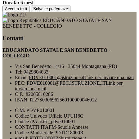
Durata:
6 mesi
Accetta tutti
Salva le preferenze
EDUCANDATO STATALE SAN
BENEDETTO - COLLEGIO
Contatti
EDUCANDATO STATALE SAN BENEDETTO -
COLLEGIO
Via San Benedetto 14/16 - 35044 Montagnana (PD)
Tel:
0429804033
Email:
PDVE010001@istruzione.it
Link per inviare una mail
PEC:
PDVE010001@PEC.ISTRUZIONE.IT
Link per
inviare una mail
C.F.: 82005810286
IBAN: IT27S0306962569100000046012
C.M. PDVE010001
Codice Univoco Ufficio UFUH6G
Codice iPA: istsc_pdve010001
CONTATTI ITAFM-Scuole Annesse
Codice Ministeriale PDTD18000R
e-mail: PDTD18000R@istruzione.it