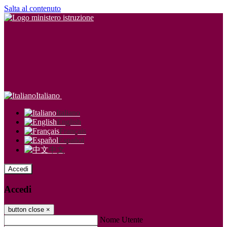
Salta al contenuto
Italiano
Italiano
English
Français
Español
中文
Accedi
Accedi
button close
×
Nome Utente