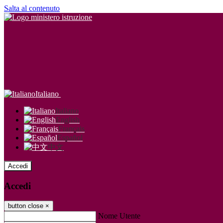
Salta al contenuto
Italiano
Italiano
English
Français
Español
中文
Accedi
Accedi
button close
×
Nome Utente