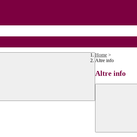
Home
>
Altre info
Altre info