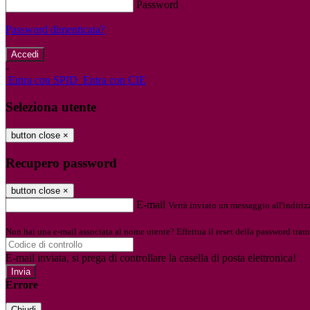
Password
Password dimenticata?
-
Entra con SPID
Entra con CIE
Seleziona utente
button close
×
Recupero password
button close
×
E-mail
Verrà inviato un messaggio all'indirizz
Non hai una e-mail associata al nome utente? Effettua il reset della password tram
E-mail inviata, si prega di controllare la casella di posta elettronica!
Errore
Chiudi