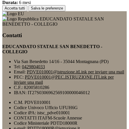
Durata:
6 mesi
Accetta tutti
Salva le preferenze
EDUCANDATO STATALE SAN
BENEDETTO - COLLEGIO
Contatti
EDUCANDATO STATALE SAN BENEDETTO -
COLLEGIO
Via San Benedetto 14/16 - 35044 Montagnana (PD)
Tel:
0429804033
Email:
PDVE010001@istruzione.it
Link per inviare una mail
PEC:
PDVE010001@PEC.ISTRUZIONE.IT
Link per
inviare una mail
C.F.: 82005810286
IBAN: IT27S0306962569100000046012
C.M. PDVE010001
Codice Univoco Ufficio UFUH6G
Codice iPA: istsc_pdve010001
CONTATTI ITAFM-Scuole Annesse
Codice Ministeriale PDTD18000R
e-mail: PDTD18000R@istruzione.it