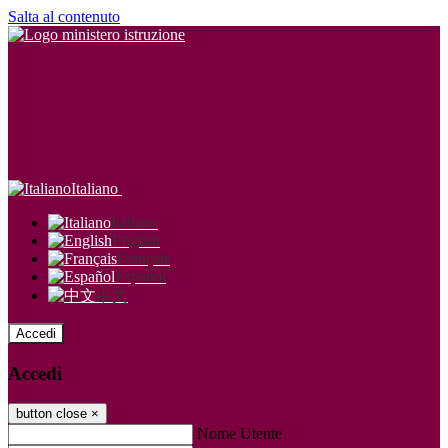
Salta al contenuto
Italiano
Italiano
English
Français
Español
中文
Accedi
Accedi
button close
×
Nome Utente