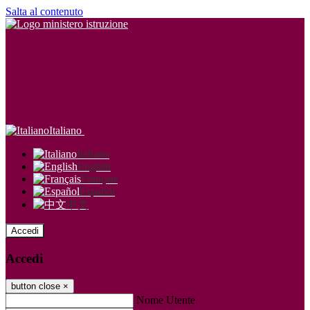
Salta al contenuto
Italiano
Italiano
English
Français
Español
中文
Accedi
Accedi
button close
×
Nome Utente