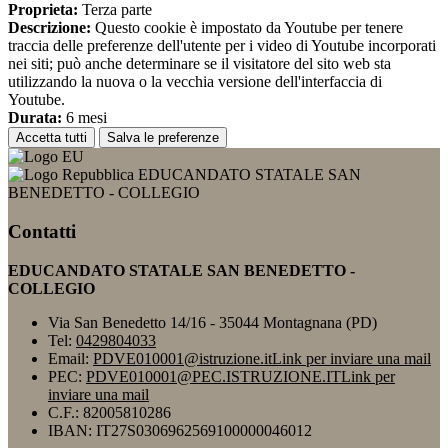
Proprieta:
Terza parte
Descrizione:
Questo cookie è impostato da Youtube per tenere
traccia delle preferenze dell'utente per i video di Youtube incorporati
nei siti; può anche determinare se il visitatore del sito web sta
utilizzando la nuova o la vecchia versione dell'interfaccia di
Youtube.
Durata:
6 mesi
Accetta tutti
Salva le preferenze
EDUCANDATO STATALE SAN
BENEDETTO - COLLEGIO
Contatti
EDUCANDATO STATALE SAN BENEDETTO -
COLLEGIO
Via San Benedetto 14/16 - 35044 Montagnana (PD)
Tel:
0429804033
Email:
PDVE010001@istruzione.it
Link per inviare una mail
PEC:
PDVE010001@PEC.ISTRUZIONE.IT
Link per
inviare una mail
C.F.: 82005810286
IBAN: IT27S0306962569100000046012