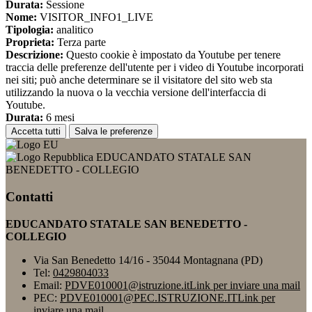
Durata:
Sessione
Nome:
VISITOR_INFO1_LIVE
Tipologia:
analitico
Proprieta:
Terza parte
Descrizione:
Questo cookie è impostato da Youtube per tenere
traccia delle preferenze dell'utente per i video di Youtube incorporati
nei siti; può anche determinare se il visitatore del sito web sta
utilizzando la nuova o la vecchia versione dell'interfaccia di
Youtube.
Durata:
6 mesi
Accetta tutti
Salva le preferenze
EDUCANDATO STATALE SAN
BENEDETTO - COLLEGIO
Contatti
EDUCANDATO STATALE SAN BENEDETTO -
COLLEGIO
Via San Benedetto 14/16 - 35044 Montagnana (PD)
Tel:
0429804033
Email:
PDVE010001@istruzione.it
Link per inviare una mail
PEC:
PDVE010001@PEC.ISTRUZIONE.IT
Link per
inviare una mail