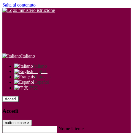
Salta al contenuto
Italiano
Italiano
English
Français
Español
中文
Accedi
Accedi
button close
×
Nome Utente