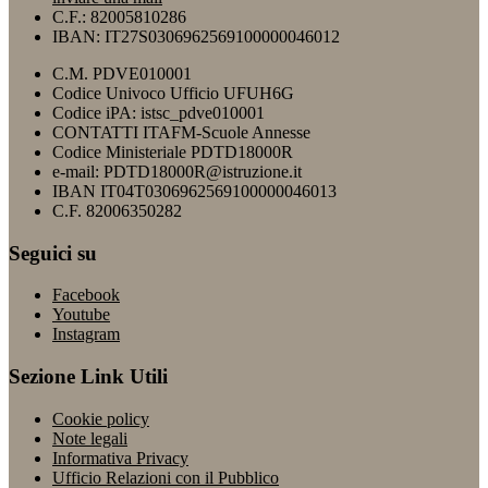
C.F.: 82005810286
IBAN: IT27S0306962569100000046012
C.M. PDVE010001
Codice Univoco Ufficio UFUH6G
Codice iPA: istsc_pdve010001
CONTATTI ITAFM-Scuole Annesse
Codice Ministeriale PDTD18000R
e-mail: PDTD18000R@istruzione.it
IBAN IT04T0306962569100000046013
C.F. 82006350282
Seguici su
Facebook
Youtube
Instagram
Sezione Link Utili
Cookie policy
Note legali
Informativa Privacy
Ufficio Relazioni con il Pubblico