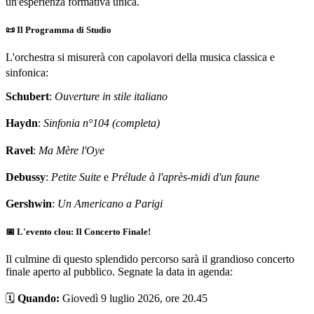
un'esperienza formativa unica
.
📜 Il Programma di Studio
L'orchestra si misurerà con capolavori della musica classica e
sinfonica
:
Schubert
:
Ouverture in stile italiano
Haydn
:
Sinfonia n°104 (completa)
Ravel
:
Ma Mère l'Oye
Debussy
:
Petite Suite
e
Prélude à l'après-midi d'un faune
Gershwin
:
Un Americano a Parigi
📅 L'evento clou: Il Concerto Finale!
Il culmine di questo splendido percorso sarà il grandioso concerto
finale aperto al pubblico. Segnate la data in agenda:
🗓️
Quando:
Giovedì 9 luglio 2026, ore 20.45