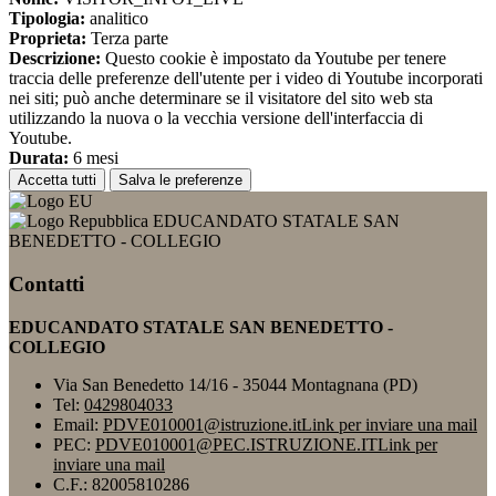
Tipologia:
analitico
Proprieta:
Terza parte
Descrizione:
Questo cookie è impostato da Youtube per tenere
traccia delle preferenze dell'utente per i video di Youtube incorporati
nei siti; può anche determinare se il visitatore del sito web sta
utilizzando la nuova o la vecchia versione dell'interfaccia di
Youtube.
Durata:
6 mesi
Accetta tutti
Salva le preferenze
EDUCANDATO STATALE SAN
BENEDETTO - COLLEGIO
Contatti
EDUCANDATO STATALE SAN BENEDETTO -
COLLEGIO
Via San Benedetto 14/16 - 35044 Montagnana (PD)
Tel:
0429804033
Email:
PDVE010001@istruzione.it
Link per inviare una mail
PEC:
PDVE010001@PEC.ISTRUZIONE.IT
Link per
inviare una mail
C.F.: 82005810286