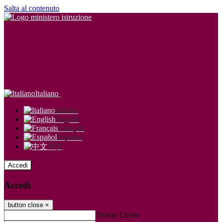
Salta al contenuto
Italiano
Italiano
English
Français
Español
中文
Accedi
Accedi
button close
×
Nome Utente