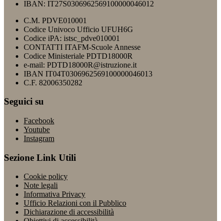
IBAN: IT27S0306962569100000046012
C.M. PDVE010001
Codice Univoco Ufficio UFUH6G
Codice iPA: istsc_pdve010001
CONTATTI ITAFM-Scuole Annesse
Codice Ministeriale PDTD18000R
e-mail: PDTD18000R@istruzione.it
IBAN IT04T0306962569100000046013
C.F. 82006350282
Seguici su
Facebook
Youtube
Instagram
Sezione Link Utili
Cookie policy
Note legali
Informativa Privacy
Ufficio Relazioni con il Pubblico
Dichiarazione di accessibilità
Obiettivi di accessibilità