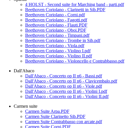
4 HOLST - Second suite for Marching band - parti.pdf
Beethoven Coriolano - Clarinetti in Sib.PDF
Beethoven Coriolano - Corni.pdf
Beethoven Coriolano - Fagotti.pdf
Beethoven Coriolano - Flauti.PDF
Beethoven Coriolano - Oboi.PDF
Beethoven Coriolano - Timpani.pdf
Beethoven Coriolano - Trombe in Sib.pdf
Beethoven Coriolano - Viola.pdf
Beethoven Coriolano - Violino I.pdf
Beethoven Coriolano - Violino II.pdf
Beethoven Coriolano - Violoncello e Contrabbasso.pdf
Dall'Abaco
Dall'Abaco - Concerto op II n6 - Bassi.pdf
Dall'Abaco - Concerto op II n6 - Clavicembalo.pdf
Dall'Abaco - Concerto op II n6 - Viole.pdf
Dall'Abaco - Concerto op II n6 - Violini I.pdf
Dall'Abaco - Concerto op II n6 - Violini II.pdf
Carmen suite
Carmen Suite Arpa.PDF
Carmen Suite Clarinetto Sib.PDF
Carmen Suite Contrabbasso con arcate.pdf
Carmen Suite Corni.PDF