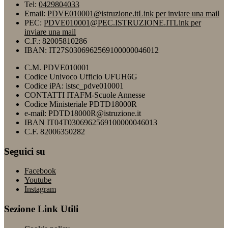
Tel:
0429804033
Email:
PDVE010001@istruzione.it
Link per inviare una mail
PEC:
PDVE010001@PEC.ISTRUZIONE.IT
Link per
inviare una mail
C.F.: 82005810286
IBAN: IT27S0306962569100000046012
C.M. PDVE010001
Codice Univoco Ufficio UFUH6G
Codice iPA: istsc_pdve010001
CONTATTI ITAFM-Scuole Annesse
Codice Ministeriale PDTD18000R
e-mail: PDTD18000R@istruzione.it
IBAN IT04T0306962569100000046013
C.F. 82006350282
Seguici su
Facebook
Youtube
Instagram
Sezione Link Utili