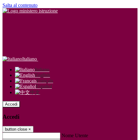
Salta al contenuto
Italiano
Italiano
English
Français
Español
中文
Accedi
Accedi
button close
×
Nome Utente