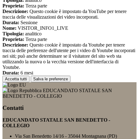
Tipologia:
analitico
Proprieta:
Terza parte
Descrizione:
Questo cookie è impostato da YouTube per tenere
traccia delle visualizzazioni dei video incorporati.
Durata:
Sessione
Nome:
VISITOR_INFO1_LIVE
Tipologia:
analitico
Proprieta:
Terza parte
Descrizione:
Questo cookie è impostato da Youtube per tenere
traccia delle preferenze dell'utente per i video di Youtube incorporati
nei siti; può anche determinare se il visitatore del sito web sta
utilizzando la nuova o la vecchia versione dell'interfaccia di
Youtube.
Durata:
6 mesi
Accetta tutti
Salva le preferenze
EDUCANDATO STATALE SAN
BENEDETTO - COLLEGIO
Contatti
EDUCANDATO STATALE SAN BENEDETTO -
COLLEGIO
Via San Benedetto 14/16 - 35044 Montagnana (PD)