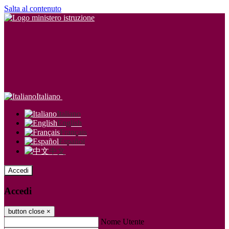
Salta al contenuto
Italiano
Italiano
English
Français
Español
中文
Accedi
Accedi
button close
×
Nome Utente