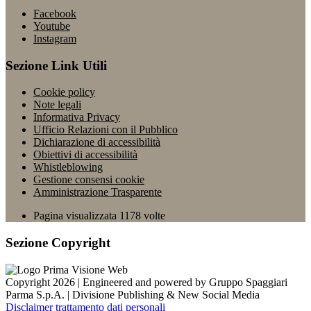
Facebook
Youtube
Instagram
Sezione Link Utili
Cookie policy
Note legali
Informativa Privacy
Ufficio Relazioni con il Pubblico
Dichiarazione di accessibilità
Obiettivi di accessibilità
Whistleblowing
Gestione consensi cookie
Amministrazione Trasparente
Pagina visualizzata
1178
volte
Sezione Copyright
Copyright 2026 | Engineered and powered by Gruppo Spaggiari
Parma S.p.A. | Divisione Publishing & New Social Media
Disclaimer trattamento dati personali