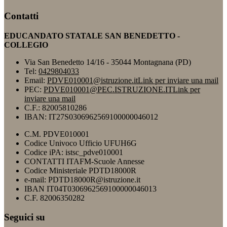
Contatti
EDUCANDATO STATALE SAN BENEDETTO -
COLLEGIO
Via San Benedetto 14/16 - 35044 Montagnana (PD)
Tel:
0429804033
Email:
PDVE010001@istruzione.it
Link per inviare una mail
PEC:
PDVE010001@PEC.ISTRUZIONE.IT
Link per
inviare una mail
C.F.: 82005810286
IBAN: IT27S0306962569100000046012
C.M. PDVE010001
Codice Univoco Ufficio UFUH6G
Codice iPA: istsc_pdve010001
CONTATTI ITAFM-Scuole Annesse
Codice Ministeriale PDTD18000R
e-mail: PDTD18000R@istruzione.it
IBAN IT04T0306962569100000046013
C.F. 82006350282
Seguici su