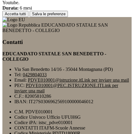
Youtube.
Durata:
6 mesi
Accetta tutti
Salva le preferenze
EDUCANDATO STATALE SAN
BENEDETTO - COLLEGIO
Contatti
EDUCANDATO STATALE SAN BENEDETTO -
COLLEGIO
Via San Benedetto 14/16 - 35044 Montagnana (PD)
Tel:
0429804033
Email:
PDVE010001@istruzione.it
Link per inviare una mail
PEC:
PDVE010001@PEC.ISTRUZIONE.IT
Link per
inviare una mail
C.F.: 82005810286
IBAN: IT27S0306962569100000046012
C.M. PDVE010001
Codice Univoco Ufficio UFUH6G
Codice iPA: istsc_pdve010001
CONTATTI ITAFM-Scuole Annesse
Codice Ministeriale PDTD18000R