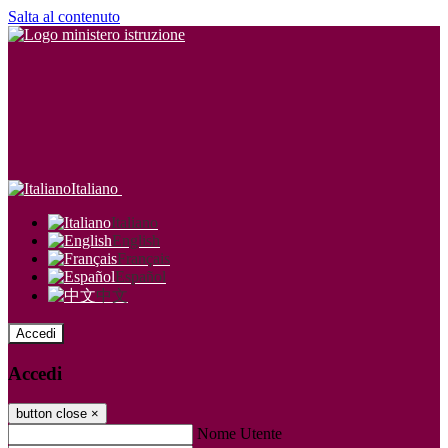
Salta al contenuto
Italiano
Italiano
English
Français
Español
中文
Accedi
Accedi
button close
×
Nome Utente