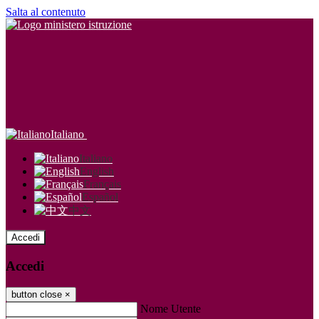
Salta al contenuto
Italiano
Italiano
English
Français
Español
中文
Accedi
Accedi
button close
×
Nome Utente