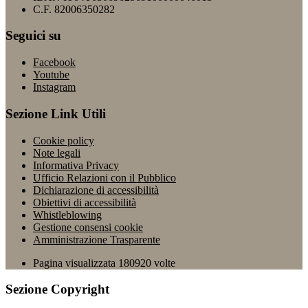
C.F. 82006350282
Seguici su
Facebook
Youtube
Instagram
Sezione Link Utili
Cookie policy
Note legali
Informativa Privacy
Ufficio Relazioni con il Pubblico
Dichiarazione di accessibilità
Obiettivi di accessibilità
Whistleblowing
Gestione consensi cookie
Amministrazione Trasparente
Pagina visualizzata
180920
volte
Sezione Copyright