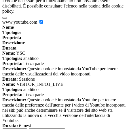
I cookie necessari per il funzionamento non possono essere
disabilitati. È possibile consultare l'elenco nella pagina della cookie
policy.
www.youtube.com
Nome
Tipologia
Proprieta
Descrizione
Durata
Nome:
YSC
Tipologia:
analitico
Proprieta:
Terza parte
Descrizione:
Questo cookie è impostato da YouTube per tenere
traccia delle visualizzazioni dei video incorporati.
Durata:
Sessione
Nome:
VISITOR_INFO1_LIVE
Tipologia:
analitico
Proprieta:
Terza parte
Descrizione:
Questo cookie è impostato da Youtube per tenere
traccia delle preferenze dell'utente per i video di Youtube incorporati
nei siti; può anche determinare se il visitatore del sito web sta
utilizzando la nuova o la vecchia versione dell'interfaccia di
Youtube.
Durata:
6 mesi