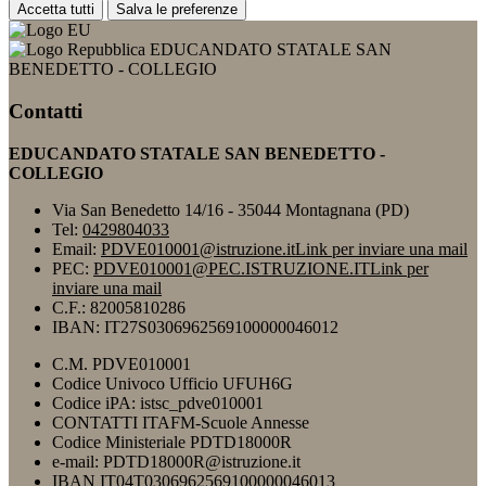
Accetta tutti
Salva le preferenze
EDUCANDATO STATALE SAN
BENEDETTO - COLLEGIO
Contatti
EDUCANDATO STATALE SAN BENEDETTO -
COLLEGIO
Via San Benedetto 14/16 - 35044 Montagnana (PD)
Tel:
0429804033
Email:
PDVE010001@istruzione.it
Link per inviare una mail
PEC:
PDVE010001@PEC.ISTRUZIONE.IT
Link per
inviare una mail
C.F.: 82005810286
IBAN: IT27S0306962569100000046012
C.M. PDVE010001
Codice Univoco Ufficio UFUH6G
Codice iPA: istsc_pdve010001
CONTATTI ITAFM-Scuole Annesse
Codice Ministeriale PDTD18000R
e-mail: PDTD18000R@istruzione.it
IBAN IT04T0306962569100000046013