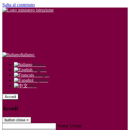
Salta al contenuto
Italiano
Italiano
English
Français
Español
中文
Accedi
Accedi
button close
×
Nome Utente