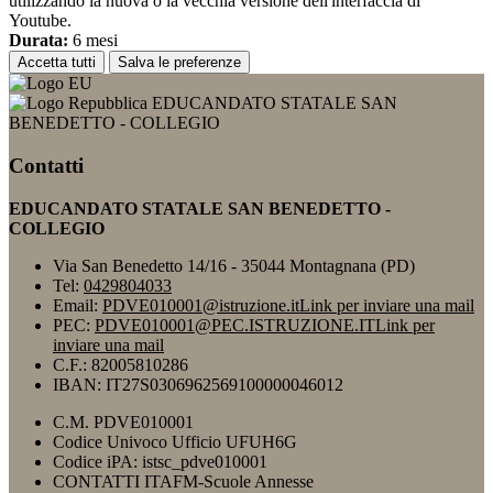
utilizzando la nuova o la vecchia versione dell'interfaccia di
Youtube.
Durata:
6 mesi
Accetta tutti
Salva le preferenze
EDUCANDATO STATALE SAN
BENEDETTO - COLLEGIO
Contatti
EDUCANDATO STATALE SAN BENEDETTO -
COLLEGIO
Via San Benedetto 14/16 - 35044 Montagnana (PD)
Tel:
0429804033
Email:
PDVE010001@istruzione.it
Link per inviare una mail
PEC:
PDVE010001@PEC.ISTRUZIONE.IT
Link per
inviare una mail
C.F.: 82005810286
IBAN: IT27S0306962569100000046012
C.M. PDVE010001
Codice Univoco Ufficio UFUH6G
Codice iPA: istsc_pdve010001
CONTATTI ITAFM-Scuole Annesse