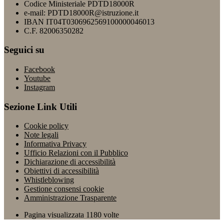
Codice Ministeriale PDTD18000R
e-mail: PDTD18000R@istruzione.it
IBAN IT04T0306962569100000046013
C.F. 82006350282
Seguici su
Facebook
Youtube
Instagram
Sezione Link Utili
Cookie policy
Note legali
Informativa Privacy
Ufficio Relazioni con il Pubblico
Dichiarazione di accessibilità
Obiettivi di accessibilità
Whistleblowing
Gestione consensi cookie
Amministrazione Trasparente
Pagina visualizzata
1180
volte