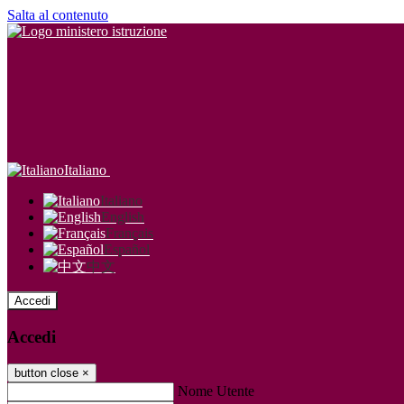
Salta al contenuto
Italiano
Italiano
English
Français
Español
中文
Accedi
Accedi
button close
×
Nome Utente