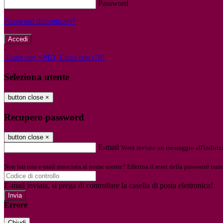
Password
Password dimenticata?
-
Entra con SPID
Entra con CIE
Seleziona utente
button close
×
Recupero password
button close
×
E-mail
Verrà inviato un messaggio all'indirizz
Non hai una e-mail associata al nome utente? Effettua il reset della password tram
E-mail inviata, si prega di controllare la casella di posta elettronica!
Errore
Chiudi