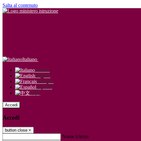
Salta al contenuto
Italiano
Italiano
English
Français
Español
中文
Accedi
Accedi
button close
×
Nome Utente