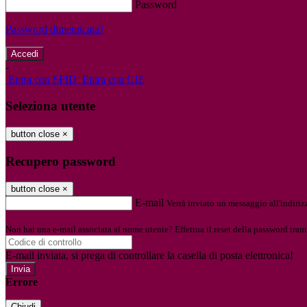
Password
Password dimenticata?
-
Entra con SPID
Entra con CIE
Seleziona utente
button close
×
Recupero password
button close
×
E-mail
Verrà inviato un messaggio all'indirizz
Non hai una e-mail associata al nome utente? Effettua il reset della password tram
E-mail inviata, si prega di controllare la casella di posta elettronica!
Errore
Chiudi