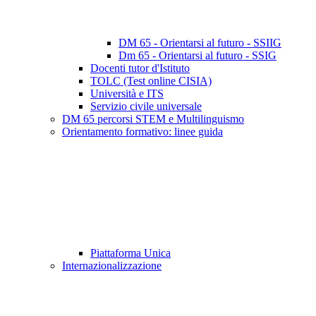
DM 65 - Orientarsi al futuro - SSIIG
Dm 65 - Orientarsi al futuro - SSIG
Docenti tutor d'Istituto
TOLC (Test online CISIA)
Università e ITS
Servizio civile universale
DM 65 percorsi STEM e Multilinguismo
Orientamento formativo: linee guida
Piattaforma Unica
Internazionalizzazione