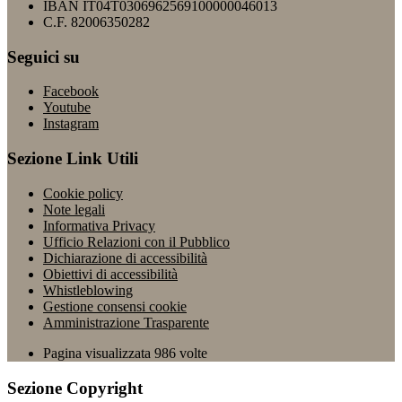
IBAN IT04T0306962569100000046013
C.F. 82006350282
Seguici su
Facebook
Youtube
Instagram
Sezione Link Utili
Cookie policy
Note legali
Informativa Privacy
Ufficio Relazioni con il Pubblico
Dichiarazione di accessibilità
Obiettivi di accessibilità
Whistleblowing
Gestione consensi cookie
Amministrazione Trasparente
Pagina visualizzata
986
volte
Sezione Copyright