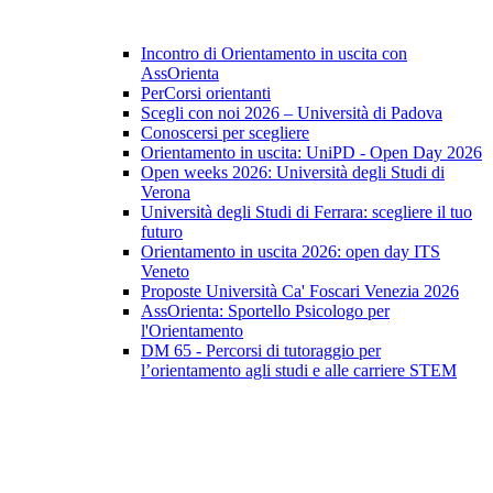
Incontro di Orientamento in uscita con
AssOrienta
PerCorsi orientanti
Scegli con noi 2026 – Università di Padova
Conoscersi per scegliere
Orientamento in uscita: UniPD - Open Day 2026
Open weeks 2026: Università degli Studi di
Verona
Università degli Studi di Ferrara: scegliere il tuo
futuro
Orientamento in uscita 2026: open day ITS
Veneto
Proposte Università Ca' Foscari Venezia 2026
AssOrienta: Sportello Psicologo per
l'Orientamento
DM 65 - Percorsi di tutoraggio per
l’orientamento agli studi e alle carriere STEM