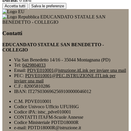
Durata:
6 mesi
Accetta tutti
Salva le preferenze
EDUCANDATO STATALE SAN
BENEDETTO - COLLEGIO
Contatti
EDUCANDATO STATALE SAN BENEDETTO -
COLLEGIO
Via San Benedetto 14/16 - 35044 Montagnana (PD)
Tel:
0429804033
Email:
PDVE010001@istruzione.it
Link per inviare una mail
PEC:
PDVE010001@PEC.ISTRUZIONE.IT
Link per
inviare una mail
C.F.: 82005810286
IBAN: IT27S0306962569100000046012
C.M. PDVE010001
Codice Univoco Ufficio UFUH6G
Codice iPA: istsc_pdve010001
CONTATTI ITAFM-Scuole Annesse
Codice Ministeriale PDTD18000R
e-mail: PDTD18000R@istruzione.it