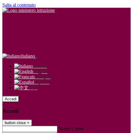
Salta al contenuto
Italiano
Italiano
English
Français
Español
中文
Accedi
Accedi
button close
×
Nome Utente