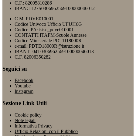
C.F.: 82005810286
IBAN: IT27S0306962569100000046012
C.M. PDVE010001
Codice Univoco Ufficio UFUH6G
Codice iPA: istsc_pdve010001
CONTATTI ITAFM-Scuole Annesse
Codice Ministeriale PDTD18000R
e-mail: PDTD18000R@istruzione.it
IBAN IT04T0306962569100000046013
C.F. 82006350282
Seguici su
Facebook
Youtube
Instagram
Sezione Link Utili
Cookie policy
Note legali
Informativa Privacy
Ufficio Relazioni con il Pubblico