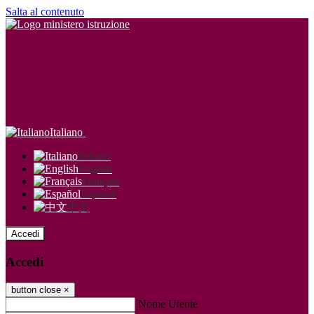
Salta al contenuto
Italiano
Italiano
English
Français
Español
中文
Accedi
Accedi
button close
×
Nome Utente