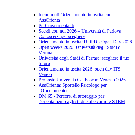
Incontro di Orientamento in uscita con
AssOrienta
PerCorsi orientanti
Scegli con noi 2026 – Università di Padova
Conoscersi per scegliere
Orientamento in uscita: UniPD - Open Day 2026
Open weeks 2026: Università degli Studi di
Verona
Università degli Studi di Ferrara: scegliere il tuo
futuro
Orientamento in uscita 2026: open day ITS
Veneto
Proposte Università Ca' Foscari Venezia 2026
AssOrienta: Sportello Psicologo per
l'Orientamento
DM 65 - Percorsi di tutoraggio per
l’orientamento agli studi e alle carriere STEM