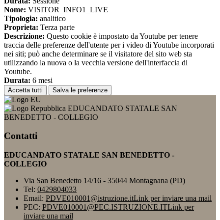
Durata:
Sessione
Nome:
VISITOR_INFO1_LIVE
Tipologia:
analitico
Proprieta:
Terza parte
Descrizione:
Questo cookie è impostato da Youtube per tenere
traccia delle preferenze dell'utente per i video di Youtube incorporati
nei siti; può anche determinare se il visitatore del sito web sta
utilizzando la nuova o la vecchia versione dell'interfaccia di
Youtube.
Durata:
6 mesi
Accetta tutti
Salva le preferenze
EDUCANDATO STATALE SAN
BENEDETTO - COLLEGIO
Contatti
EDUCANDATO STATALE SAN BENEDETTO -
COLLEGIO
Via San Benedetto 14/16 - 35044 Montagnana (PD)
Tel:
0429804033
Email:
PDVE010001@istruzione.it
Link per inviare una mail
PEC:
PDVE010001@PEC.ISTRUZIONE.IT
Link per
inviare una mail