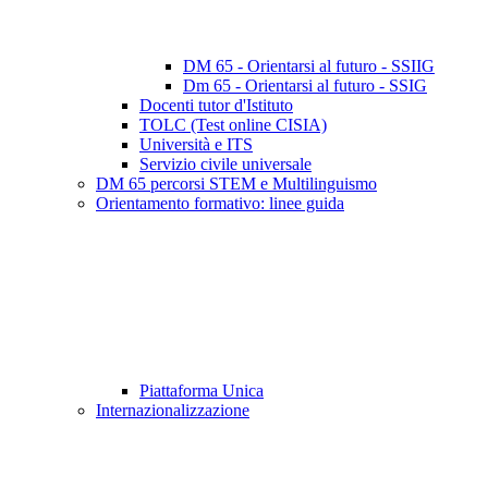
DM 65 - Orientarsi al futuro - SSIIG
Dm 65 - Orientarsi al futuro - SSIG
Docenti tutor d'Istituto
TOLC (Test online CISIA)
Università e ITS
Servizio civile universale
DM 65 percorsi STEM e Multilinguismo
Orientamento formativo: linee guida
Piattaforma Unica
Internazionalizzazione