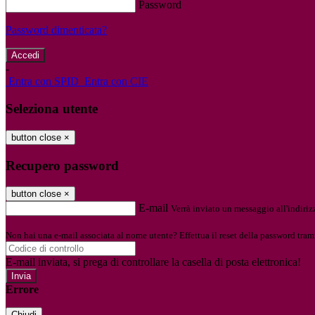
Password
Password dimenticata?
-
Entra con SPID
Entra con CIE
Seleziona utente
button close
×
Recupero password
button close
×
E-mail
Verrà inviato un messaggio all'indirizz
Non hai una e-mail associata al nome utente? Effettua il reset della password tram
E-mail inviata, si prega di controllare la casella di posta elettronica!
Errore
Chiudi