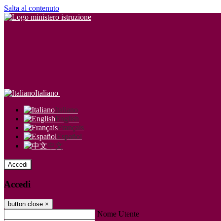
Salta al contenuto
Italiano
Italiano
English
Français
Español
中文
Accedi
Accedi
button close
×
Nome Utente