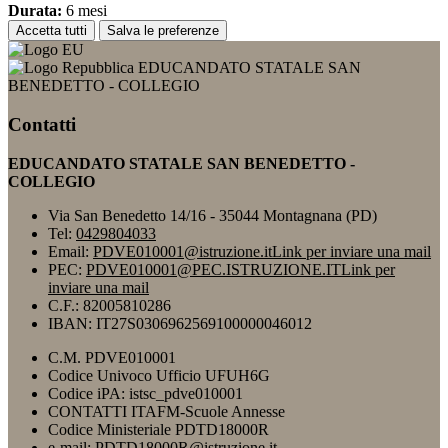
Durata:
6 mesi
Accetta tutti
Salva le preferenze
EDUCANDATO STATALE SAN
BENEDETTO - COLLEGIO
Contatti
EDUCANDATO STATALE SAN BENEDETTO -
COLLEGIO
Via San Benedetto 14/16 - 35044 Montagnana (PD)
Tel:
0429804033
Email:
PDVE010001@istruzione.it
Link per inviare una mail
PEC:
PDVE010001@PEC.ISTRUZIONE.IT
Link per
inviare una mail
C.F.: 82005810286
IBAN: IT27S0306962569100000046012
C.M. PDVE010001
Codice Univoco Ufficio UFUH6G
Codice iPA: istsc_pdve010001
CONTATTI ITAFM-Scuole Annesse
Codice Ministeriale PDTD18000R
e-mail: PDTD18000R@istruzione.it