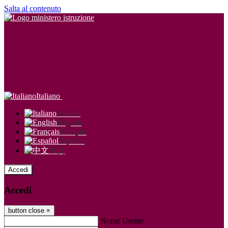
Salta al contenuto
Italiano
Italiano
English
Français
Español
中文
Accedi
Accedi
button close
×
Nome Utente