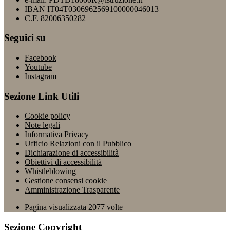
IBAN IT04T0306962569100000046013
C.F. 82006350282
Seguici su
Facebook
Youtube
Instagram
Sezione Link Utili
Cookie policy
Note legali
Informativa Privacy
Ufficio Relazioni con il Pubblico
Dichiarazione di accessibilità
Obiettivi di accessibilità
Whistleblowing
Gestione consensi cookie
Amministrazione Trasparente
Pagina visualizzata
2077
volte
Sezione Copyright