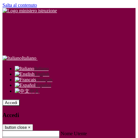
Salta al contenuto
Italiano
Italiano
English
Français
Español
中文
Accedi
Accedi
button close
×
Nome Utente