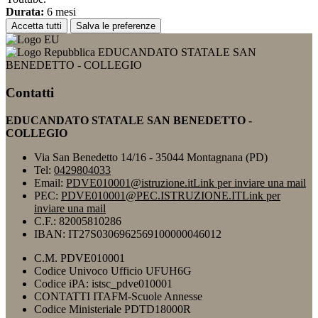
Durata:
6 mesi
Accetta tutti
Salva le preferenze
EDUCANDATO STATALE SAN
BENEDETTO - COLLEGIO
Contatti
EDUCANDATO STATALE SAN BENEDETTO -
COLLEGIO
Via San Benedetto 14/16 - 35044 Montagnana (PD)
Tel:
0429804033
Email:
PDVE010001@istruzione.it
Link per inviare una mail
PEC:
PDVE010001@PEC.ISTRUZIONE.IT
Link per
inviare una mail
C.F.: 82005810286
IBAN: IT27S0306962569100000046012
C.M. PDVE010001
Codice Univoco Ufficio UFUH6G
Codice iPA: istsc_pdve010001
CONTATTI ITAFM-Scuole Annesse
Codice Ministeriale PDTD18000R