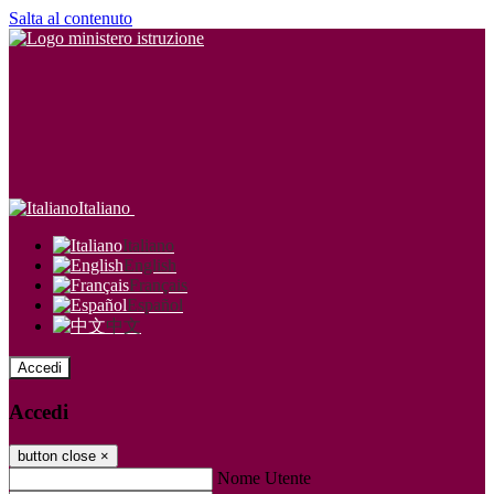
Salta al contenuto
Italiano
Italiano
English
Français
Español
中文
Accedi
Accedi
button close
×
Nome Utente