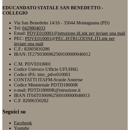
EDUCANDATO STATALE SAN BENEDETTO -
COLLEGIO
Via San Benedetto 14/16 - 35044 Montagnana (PD)
Tel:
0429804033
Email:
PDVE010001@istruzione.it
Link per inviare una mail
PEC:
PDVE010001@PEC.ISTRUZIONE.IT
Link per
inviare una mail
C.F.: 82005810286
IBAN: IT27S0306962569100000046012
C.M. PDVE010001
Codice Univoco Ufficio UFUH6G
Codice iPA: istsc_pdve010001
CONTATTI ITAFM-Scuole Annesse
Codice Ministeriale PDTD18000R
e-mail: PDTD18000R@istruzione.it
IBAN IT04T0306962569100000046013
C.F. 82006350282
Seguici su
Facebook
Youtube