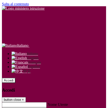
Salta al contenuto
Italiano
Italiano
English
Français
Español
中文
Accedi
Accedi
button close
×
Nome Utente