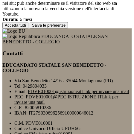
nei siti; può anche determinare se il visitatore del sito web sta
utilizzando la nuova o la vecchia versione dell'interfaccia di
Youtube.
Durata:
6 mesi
Accetta tutti
Salva le preferenze
EDUCANDATO STATALE SAN
BENEDETTO - COLLEGIO
Contatti
EDUCANDATO STATALE SAN BENEDETTO -
COLLEGIO
Via San Benedetto 14/16 - 35044 Montagnana (PD)
Tel:
0429804033
Email:
PDVE010001@istruzione.it
Link per inviare una mail
PEC:
PDVE010001@PEC.ISTRUZIONE.IT
Link per
inviare una mail
C.F.: 82005810286
IBAN: IT27S0306962569100000046012
C.M. PDVE010001
Codice Univoco Ufficio UFUH6G
Codice iPA: istsc_pdve010001