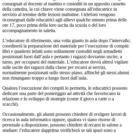
consegnati al docente al mattino e custoditi in un apposito cassetto
della cattedra, la cui chiave viene consegnata all’educatrice in
servizio al termine delle lezioni mattutine. I telefoni vengono
riconsegnati dalle educatrici agli allievi qualche minuto prima delle
ore 17, poco prima della loro uscita da scuola o del loro
accompagnamento in saletta.
L’educatore di riferimento, una volta giunto in aula dopo l’intervallo,
coordinerà la preparazione del materiale per l’esecuzione di compiti:
libri e quaderni infatti sono solitamente custoditi negli armadietti
posizionati fuori dall’aula e pertanto i ragazzi dovranno uscire, a
turno, per occuparsi del materiale. L’educatore dovrà altresì vigilare
sulle uscite dei ragazzi dalla classe per recarsi ai servizi,
normalmente posizionati sullo stesso piano, affinché gli stessi alunni
non rimangano troppo a lungo fuori dall’aula.
Qualora l’esecuzione dei compiti lo permetta, le educatrici possono
dedicare una parte del pomeriggio ad attività che favoriscano la
relazione e lo sviluppo di strategie (come il gioco a carte o a
scacchi).
Occasionalmente, gli alunni possono chiedere di svolgere lavori di
ricerca in aula informatica oppure, qualora vi siano risorse di
personale a disposizione, possono chiedere di recarsi in salone a
studiare: l’educatore dapprima verificherà se tali spazi sono a