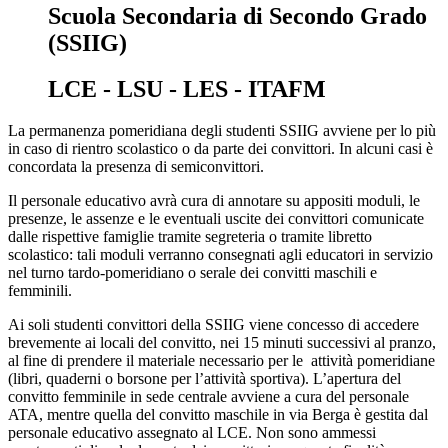
Scuola Secondaria di Secondo Grado
(SSIIG)
LCE - LSU - LES - ITAFM
La permanenza pomeridiana degli studenti SSIIG avviene per lo più
in caso di rientro scolastico o da parte dei convittori. In alcuni casi è
concordata la presenza di semiconvittori.
Il personale educativo avrà cura di annotare su appositi moduli, le
presenze, le assenze e le eventuali uscite dei convittori comunicate
dalle rispettive famiglie tramite segreteria o tramite libretto
scolastico: tali moduli verranno consegnati agli educatori in servizio
nel turno tardo-pomeridiano o serale dei convitti maschili e
femminili.
Ai soli studenti convittori della SSIIG viene concesso di accedere
brevemente ai locali del convitto, nei 15 minuti successivi al pranzo,
al fine di prendere il materiale necessario per le attività pomeridiane
(libri, quaderni o borsone per l’attività sportiva). L’apertura del
convitto femminile in sede centrale avviene a cura del personale
ATA, mentre quella del convitto maschile in via Berga è gestita dal
personale educativo assegnato al LCE. Non sono ammessi