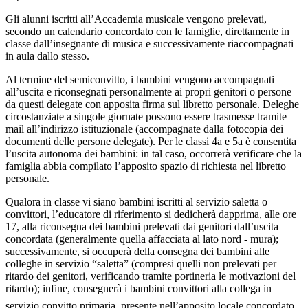
Gli alunni iscritti all’Accademia musicale vengono prelevati,
secondo un calendario concordato con le famiglie, direttamente in
classe dall’insegnante di musica e successivamente riaccompagnati
in aula dallo stesso.
Al termine del semiconvitto, i bambini vengono accompagnati
all’uscita e riconsegnati personalmente ai propri genitori o persone
da questi delegate con apposita firma sul libretto personale. Deleghe
circostanziate a singole giornate possono essere trasmesse tramite
mail all’indirizzo istituzionale (accompagnate dalla fotocopia dei
documenti delle persone delegate). Per le classi 4a e 5a è consentita
l’uscita autonoma dei bambini: in tal caso, occorrerà verificare che la
famiglia abbia compilato l’apposito spazio di richiesta nel libretto
personale.
Qualora in classe vi siano bambini iscritti al servizio saletta o
convittori, l’educatore di riferimento si dedicherà dapprima, alle ore
17, alla riconsegna dei bambini prelevati dai genitori dall’uscita
concordata (generalmente quella affacciata al lato nord - mura);
successivamente, si occuperà della consegna dei bambini alle
colleghe in servizio “saletta” (compresi quelli non prelevati per
ritardo dei genitori, verificando tramite portineria le motivazioni del
ritardo); infine, consegnerà i bambini convittori alla collega in
servizio convitto primaria, presente nell’apposito locale concordato.