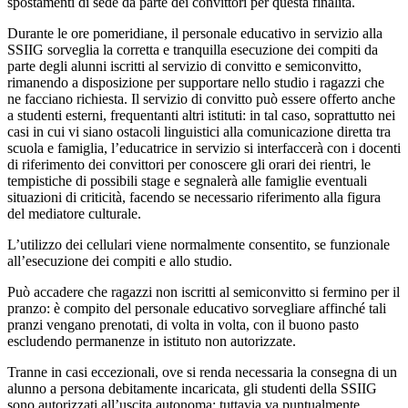
spostamenti di sede da parte dei convittori per questa finalità.
Durante le ore pomeridiane, il personale educativo in servizio alla
SSIIG sorveglia la corretta e tranquilla esecuzione dei compiti da
parte degli alunni iscritti al servizio di convitto e semiconvitto,
rimanendo a disposizione per supportare nello studio i ragazzi che
ne facciano richiesta. Il servizio di convitto può essere offerto anche
a studenti esterni, frequentanti altri istituti: in tal caso, soprattutto nei
casi in cui vi siano ostacoli linguistici alla comunicazione diretta tra
scuola e famiglia, l’educatrice in servizio si interfaccerà con i docenti
di riferimento dei convittori per conoscere gli orari dei rientri, le
tempistiche di possibili stage e segnalerà alle famiglie eventuali
situazioni di criticità, facendo se necessario riferimento alla figura
del mediatore culturale.
L’utilizzo dei cellulari viene normalmente consentito, se funzionale
all’esecuzione dei compiti e allo studio.
Può accadere che ragazzi non iscritti al semiconvitto si fermino per il
pranzo: è compito del personale educativo sorvegliare affinché tali
pranzi vengano prenotati, di volta in volta, con il buono pasto
escludendo permanenze in istituto non autorizzate.
Tranne in casi eccezionali, ove si renda necessaria la consegna di un
alunno a persona debitamente incaricata, gli studenti della SSIIG
sono autorizzati all’uscita autonoma: tuttavia va puntualmente