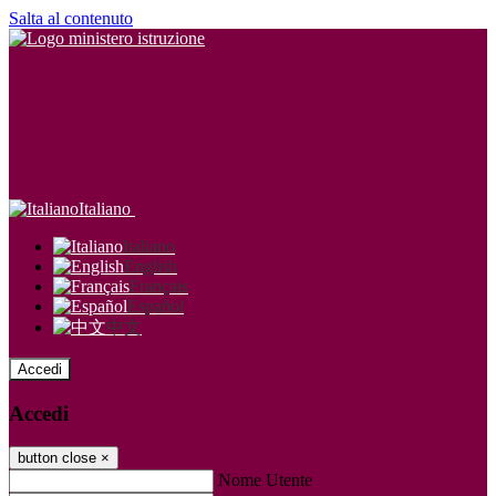
Salta al contenuto
Italiano
Italiano
English
Français
Español
中文
Accedi
Accedi
button close
×
Nome Utente