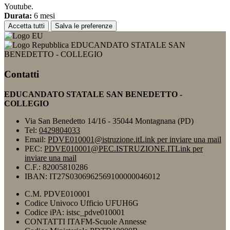
Youtube.
Durata:
6 mesi
Accetta tutti
Salva le preferenze
EDUCANDATO STATALE SAN
BENEDETTO - COLLEGIO
Contatti
EDUCANDATO STATALE SAN BENEDETTO -
COLLEGIO
Via San Benedetto 14/16 - 35044 Montagnana (PD)
Tel:
0429804033
Email:
PDVE010001@istruzione.it
Link per inviare una mail
PEC:
PDVE010001@PEC.ISTRUZIONE.IT
Link per
inviare una mail
C.F.: 82005810286
IBAN: IT27S0306962569100000046012
C.M. PDVE010001
Codice Univoco Ufficio UFUH6G
Codice iPA: istsc_pdve010001
CONTATTI ITAFM-Scuole Annesse