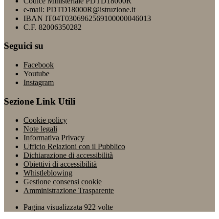
Codice Ministeriale PDTD18000R
e-mail: PDTD18000R@istruzione.it
IBAN IT04T0306962569100000046013
C.F. 82006350282
Seguici su
Facebook
Youtube
Instagram
Sezione Link Utili
Cookie policy
Note legali
Informativa Privacy
Ufficio Relazioni con il Pubblico
Dichiarazione di accessibilità
Obiettivi di accessibilità
Whistleblowing
Gestione consensi cookie
Amministrazione Trasparente
Pagina visualizzata
922
volte