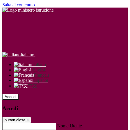
Salta al contenuto
Italiano
Italiano
English
Français
Español
中文
Accedi
Accedi
button close
×
Nome Utente