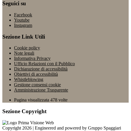
Seguici su
Facebook
Youtube
Instagram
Sezione Link Utili
Cookie policy
Note legali
Informativa Privacy
Ufficio Relazioni con il Pubblico
Dichiarazione di accessibilità
Obiettivi di accessibilità
Whistleblowing
Gestione consensi cookie
Amministrazione Trasparente
Pagina visualizzata
478
volte
Sezione Copyright
Copyright 2026 | Engineered and powered by Gruppo Spaggiari