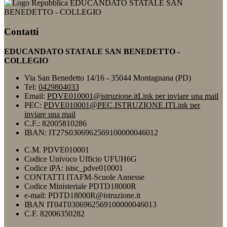
EDUCANDATO STATALE SAN
BENEDETTO - COLLEGIO
Contatti
EDUCANDATO STATALE SAN BENEDETTO -
COLLEGIO
Via San Benedetto 14/16 - 35044 Montagnana (PD)
Tel:
0429804033
Email:
PDVE010001@istruzione.it
Link per inviare una mail
PEC:
PDVE010001@PEC.ISTRUZIONE.IT
Link per
inviare una mail
C.F.: 82005810286
IBAN: IT27S0306962569100000046012
C.M. PDVE010001
Codice Univoco Ufficio UFUH6G
Codice iPA: istsc_pdve010001
CONTATTI ITAFM-Scuole Annesse
Codice Ministeriale PDTD18000R
e-mail: PDTD18000R@istruzione.it
IBAN IT04T0306962569100000046013
C.F. 82006350282