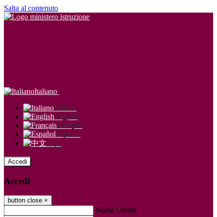
Salta al contenuto
Italiano
Italiano
English
Français
Español
中文
Accedi
Accedi
button close
×
Nome Utente