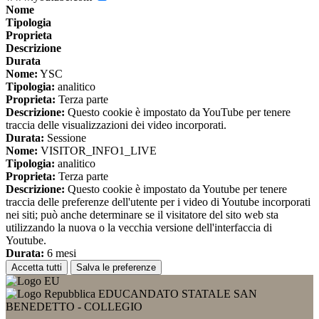
Nome
Tipologia
Proprieta
Descrizione
Durata
Nome:
YSC
Tipologia:
analitico
Proprieta:
Terza parte
Descrizione:
Questo cookie è impostato da YouTube per tenere
traccia delle visualizzazioni dei video incorporati.
Durata:
Sessione
Nome:
VISITOR_INFO1_LIVE
Tipologia:
analitico
Proprieta:
Terza parte
Descrizione:
Questo cookie è impostato da Youtube per tenere
traccia delle preferenze dell'utente per i video di Youtube incorporati
nei siti; può anche determinare se il visitatore del sito web sta
utilizzando la nuova o la vecchia versione dell'interfaccia di
Youtube.
Durata:
6 mesi
Accetta tutti
Salva le preferenze
EDUCANDATO STATALE SAN
BENEDETTO - COLLEGIO