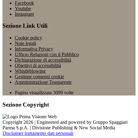
Facebook
Youtube
Instagram
Sezione Link Utili
Cookie policy
Note legali
Informativa Privacy
Ufficio Relazioni con il Pubblico
Dichiarazione di accessibilità
Obiettivi di accessibilità
Whistleblowing
Gestione consensi cookie
Amministrazione Trasparente
Pagina visualizzata
3099
volte
Sezione Copyright
Copyright 2026 | Engineered and powered by Gruppo Spaggiari
Parma S.p.A. | Divisione Publishing & New Social Media
Disclaimer trattamento dati personali