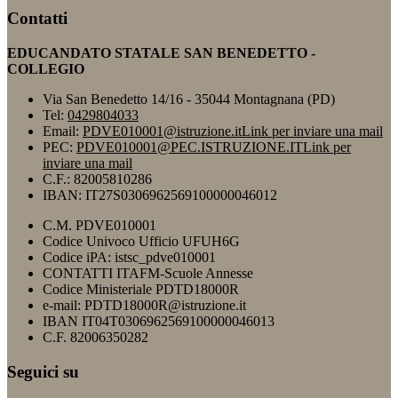
Contatti
EDUCANDATO STATALE SAN BENEDETTO -
COLLEGIO
Via San Benedetto 14/16 - 35044 Montagnana (PD)
Tel:
0429804033
Email:
PDVE010001@istruzione.it
Link per inviare una mail
PEC:
PDVE010001@PEC.ISTRUZIONE.IT
Link per
inviare una mail
C.F.: 82005810286
IBAN: IT27S0306962569100000046012
C.M. PDVE010001
Codice Univoco Ufficio UFUH6G
Codice iPA: istsc_pdve010001
CONTATTI ITAFM-Scuole Annesse
Codice Ministeriale PDTD18000R
e-mail: PDTD18000R@istruzione.it
IBAN IT04T0306962569100000046013
C.F. 82006350282
Seguici su