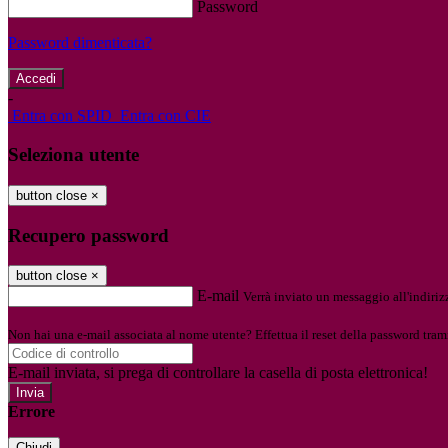
Password
Password dimenticata?
-
Entra con SPID
Entra con CIE
Seleziona utente
button close
×
Recupero password
button close
×
E-mail
Verrà inviato un messaggio all'indirizz
Non hai una e-mail associata al nome utente? Effettua il reset della password tram
E-mail inviata, si prega di controllare la casella di posta elettronica!
Errore
Chiudi