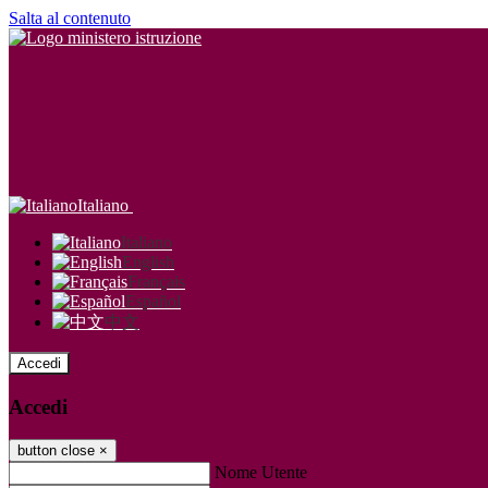
Salta al contenuto
Italiano
Italiano
English
Français
Español
中文
Accedi
Accedi
button close
×
Nome Utente