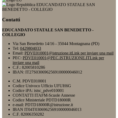
EDUCANDATO STATALE SAN
BENEDETTO - COLLEGIO
Contatti
EDUCANDATO STATALE SAN BENEDETTO -
COLLEGIO
Via San Benedetto 14/16 - 35044 Montagnana (PD)
Tel:
0429804033
Email:
PDVE010001@istruzione.it
Link per inviare una mail
PEC:
PDVE010001@PEC.ISTRUZIONE.IT
Link per
inviare una mail
C.F.: 82005810286
IBAN: IT27S0306962569100000046012
C.M. PDVE010001
Codice Univoco Ufficio UFUH6G
Codice iPA: istsc_pdve010001
CONTATTI ITAFM-Scuole Annesse
Codice Ministeriale PDTD18000R
e-mail: PDTD18000R@istruzione.it
IBAN IT04T0306962569100000046013
C.F. 82006350282