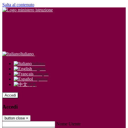
Salta al contenuto
Italiano
Italiano
English
Français
Español
中文
Accedi
Accedi
button close
×
Nome Utente