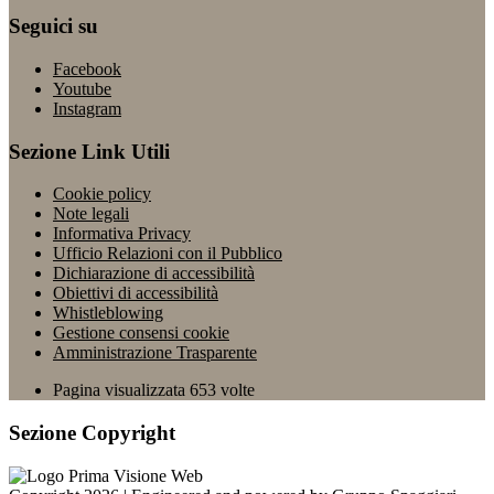
Seguici su
Facebook
Youtube
Instagram
Sezione Link Utili
Cookie policy
Note legali
Informativa Privacy
Ufficio Relazioni con il Pubblico
Dichiarazione di accessibilità
Obiettivi di accessibilità
Whistleblowing
Gestione consensi cookie
Amministrazione Trasparente
Pagina visualizzata
653
volte
Sezione Copyright