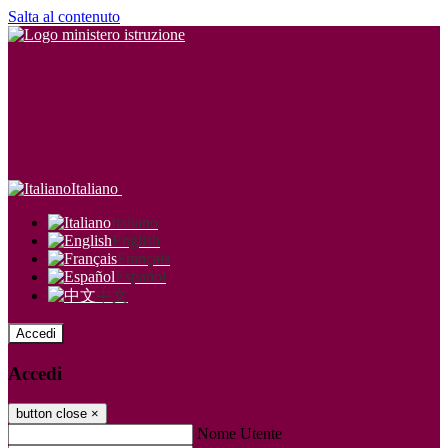
Salta al contenuto
Italiano
Italiano
English
Français
Español
中文
Accedi
Accedi
button close
×
Nome Utente