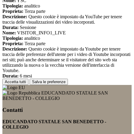
Nome:
YSC
Tipologia:
analitico
Proprieta:
Terza parte
Descrizione:
Questo cookie è impostato da YouTube per tenere
traccia delle visualizzazioni dei video incorporati.
Durata:
Sessione
Nome:
VISITOR_INFO1_LIVE
Tipologia:
analitico
Proprieta:
Terza parte
Descrizione:
Questo cookie è impostato da Youtube per tenere
traccia delle preferenze dell'utente per i video di Youtube incorporati
nei siti; può anche determinare se il visitatore del sito web sta
utilizzando la nuova o la vecchia versione dell'interfaccia di
Youtube.
Durata:
6 mesi
Accetta tutti
Salva le preferenze
EDUCANDATO STATALE SAN
BENEDETTO - COLLEGIO
Contatti
EDUCANDATO STATALE SAN BENEDETTO -
COLLEGIO