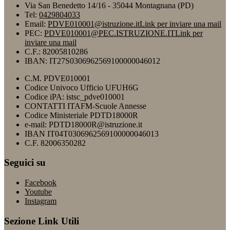
Via San Benedetto 14/16 - 35044 Montagnana (PD)
Tel:
0429804033
Email:
PDVE010001@istruzione.it
Link per inviare una mail
PEC:
PDVE010001@PEC.ISTRUZIONE.IT
Link per
inviare una mail
C.F.: 82005810286
IBAN: IT27S0306962569100000046012
C.M. PDVE010001
Codice Univoco Ufficio UFUH6G
Codice iPA: istsc_pdve010001
CONTATTI ITAFM-Scuole Annesse
Codice Ministeriale PDTD18000R
e-mail: PDTD18000R@istruzione.it
IBAN IT04T0306962569100000046013
C.F. 82006350282
Seguici su
Facebook
Youtube
Instagram
Sezione Link Utili