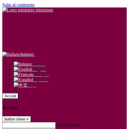
Salta al contenuto
Italiano
Italiano
English
Français
Español
中文
Accedi
Accedi
button close
×
Nome Utente