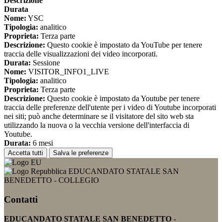
Descrizione
Durata
Nome:
YSC
Tipologia:
analitico
Proprieta:
Terza parte
Descrizione:
Questo cookie è impostato da YouTube per tenere
traccia delle visualizzazioni dei video incorporati.
Durata:
Sessione
Nome:
VISITOR_INFO1_LIVE
Tipologia:
analitico
Proprieta:
Terza parte
Descrizione:
Questo cookie è impostato da Youtube per tenere
traccia delle preferenze dell'utente per i video di Youtube incorporati
nei siti; può anche determinare se il visitatore del sito web sta
utilizzando la nuova o la vecchia versione dell'interfaccia di
Youtube.
Durata:
6 mesi
Accetta tutti
Salva le preferenze
EDUCANDATO STATALE SAN
BENEDETTO - COLLEGIO
Contatti
EDUCANDATO STATALE SAN BENEDETTO -