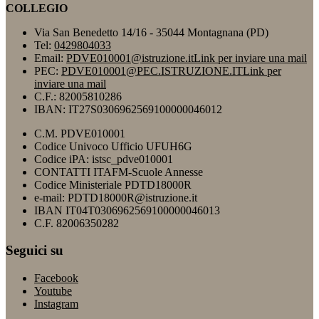
COLLEGIO
Via San Benedetto 14/16 - 35044 Montagnana (PD)
Tel:
0429804033
Email:
PDVE010001@istruzione.it
Link per inviare una mail
PEC:
PDVE010001@PEC.ISTRUZIONE.IT
Link per
inviare una mail
C.F.: 82005810286
IBAN: IT27S0306962569100000046012
C.M. PDVE010001
Codice Univoco Ufficio UFUH6G
Codice iPA: istsc_pdve010001
CONTATTI ITAFM-Scuole Annesse
Codice Ministeriale PDTD18000R
e-mail: PDTD18000R@istruzione.it
IBAN IT04T0306962569100000046013
C.F. 82006350282
Seguici su
Facebook
Youtube
Instagram