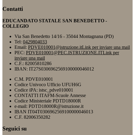
Contatti
EDUCANDATO STATALE SAN BENEDETTO -
COLLEGIO
Via San Benedetto 14/16 - 35044 Montagnana (PD)
Tel:
0429804033
Email:
PDVE010001@istruzione.it
Link per inviare una mail
PEC:
PDVE010001@PEC.ISTRUZIONE.IT
Link per
inviare una mail
C.F.: 82005810286
IBAN: IT27S0306962569100000046012
C.M. PDVE010001
Codice Univoco Ufficio UFUH6G
Codice iPA: istsc_pdve010001
CONTATTI ITAFM-Scuole Annesse
Codice Ministeriale PDTD18000R
e-mail: PDTD18000R@istruzione.it
IBAN IT04T0306962569100000046013
C.F. 82006350282
Seguici su