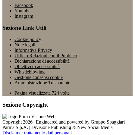
Facebook
Youtube
Instagram
Sezione Link Utili
Cookie policy
Note legali
Informativa Privacy
Ufficio Relazioni con il Pubblico
Dichiarazione di accessibilità
Obiettivi di accessibilità
Whistleblowing
Gestione consensi cookie
Amministrazione Trasparente
Pagina visualizzata
724
volte
Sezione Copyright
Copyright 2026 | Engineered and powered by Gruppo Spaggiari
Parma S.p.A. | Divisione Publishing & New Social Media
Disclaimer trattamento dati personali