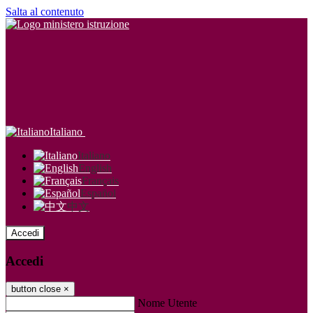
Salta al contenuto
Italiano
Italiano
English
Français
Español
中文
Accedi
Accedi
button close
×
Nome Utente