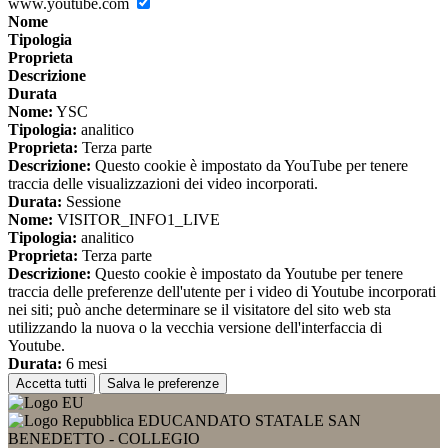
www.youtube.com
Nome
Tipologia
Proprieta
Descrizione
Durata
Nome:
YSC
Tipologia:
analitico
Proprieta:
Terza parte
Descrizione:
Questo cookie è impostato da YouTube per tenere
traccia delle visualizzazioni dei video incorporati.
Durata:
Sessione
Nome:
VISITOR_INFO1_LIVE
Tipologia:
analitico
Proprieta:
Terza parte
Descrizione:
Questo cookie è impostato da Youtube per tenere
traccia delle preferenze dell'utente per i video di Youtube incorporati
nei siti; può anche determinare se il visitatore del sito web sta
utilizzando la nuova o la vecchia versione dell'interfaccia di
Youtube.
Durata:
6 mesi
Accetta tutti
Salva le preferenze
EDUCANDATO STATALE SAN
BENEDETTO - COLLEGIO