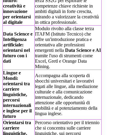
futuro:
terza SS2G per esplorare le
creatività e
competenze chiave richieste in
innovazione
ambiti digitali in forte crescita,
per orientarsi
mirando a valorizzare la creatività
al digitale
in ottica professionale.
Modulo rivolto alla classe terza
Data Science e
ITAFM (Istituto Tecnico) che
Intelligenza
offre un'introduzione pratica e
artificiale:
orientativa alle professioni
orientarsi nel
emergenti nella
Data Science e AI
futuro con i
tramite l'uso di strumenti come
dati
Excel, Gretl e Orange Data
Mining.
Lingue e
Accompagna alla scoperta di
Mondi:
sbocchi universitari e lavorativi
orientarsi tra
legati alle lingue, alla mediazione
carriere
culturale e alla comunicazione
linguistiche,
internazionale, dedicando
percorsi
attenzione alle opportunità di
internazionali
mobilità e al potenziamento della
e inglese per il
lingua inglese.
futuro
Orientarsi tra
Percorso orientativo per il triennio
carriere
che si concentra sulle carriere
linguistiche,
linguistiche, sui percorsi