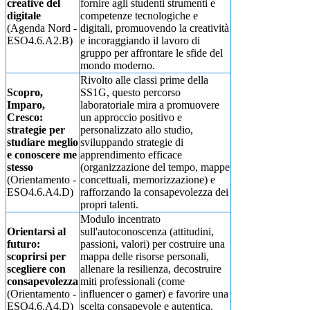
creative del
fornire agli studenti strumenti e
digitale
competenze tecnologiche e
(Agenda Nord -
digitali, promuovendo la creatività
ESO4.6.A2.B)
e incoraggiando il lavoro di
gruppo per affrontare le sfide del
mondo moderno.
Rivolto alle classi prime della
Scopro,
SS1G, questo percorso
Imparo,
laboratoriale mira a promuovere
Cresco:
un approccio positivo e
strategie per
personalizzato allo studio,
studiare meglio
sviluppando strategie di
e conoscere me
apprendimento efficace
stesso
(organizzazione del tempo, mappe
(Orientamento -
concettuali, memorizzazione) e
ESO4.6.A4.D)
rafforzando la consapevolezza dei
propri talenti.
Modulo incentrato
Orientarsi al
sull'autoconoscenza (attitudini,
futuro:
passioni, valori) per costruire una
scoprirsi per
mappa delle risorse personali,
scegliere con
allenare la resilienza, decostruire
consapevolezza
miti professionali (come
(Orientamento -
influencer o gamer) e favorire una
ESO4.6.A4.D)
scelta consapevole e autentica,