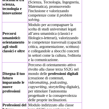
(Scienza, Tecnologia, Ingegneria,
scienza,
Matematica), promuovendo
tecnologia e
l'inclusione e valorizzando
innovazione
competenze come il
problem
solving
.
Modulo per accompagnare la
scelta di studi universitari legati
Percorsi
all’area umanistica (classici e
umanistici:
filologico-letterari), valorizzando
orientamento
le competenze trasversali (capacità
agli studi
critica, argomentazione, scrittura)
classici e oltre
e collegandole a sbocchi concreti
in settori come la cultura, l'editoria
e la comunicazione.
Percorso di orientamento attivo
rivolto alla classe terza SS2G nel
Disegna il tuo
mondo delle
professioni digitali
futuro
(creazione di contenuti,
imparando le
videomaking
,
podcasting
,
nuove
copywriting
,
storytelling
digitale),
professioni
per stimolare l'autonomia
progettuale e la consapevolezza
delle proprie inclinazioni.
Professioni del
Modulo indirizzato alla classe