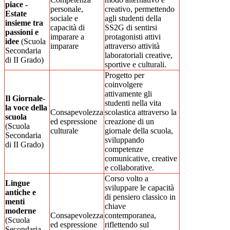
piace -
personale,
creativo, permettendo
Estate
sociale e
agli studenti della
insieme tra
capacità di
SS2G di sentirsi
passioni e
imparare a
protagonisti attivi
idee
(Scuola
imparare
attraverso attività
Secondaria
laboratoriali creative,
di II Grado)
sportive e culturali.
Progetto per
coinvolgere
attivamente gli
Il Giornale-
studenti nella vita
la voce della
Consapevolezza
scolastica attraverso la
scuola
ed espressione
creazione di un
(Scuola
culturale
giornale della scuola,
Secondaria
sviluppando
di II Grado)
competenze
comunicative, creative
e collaborative.
Corso volto a
Lingue
sviluppare le capacità
antiche e
di pensiero classico in
menti
chiave
moderne
Consapevolezza
contemporanea,
(Scuola
ed espressione
riflettendo sul
Secondaria