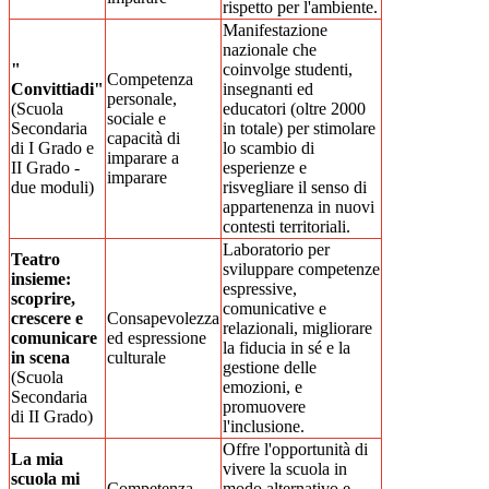
rispetto per l'ambiente.
Manifestazione
nazionale che
"
coinvolge studenti,
Competenza
Convittiadi"
insegnanti ed
personale,
(Scuola
educatori (oltre 2000
sociale e
Secondaria
in totale) per stimolare
capacità di
di I Grado e
lo scambio di
imparare a
II Grado -
esperienze e
imparare
due moduli)
risvegliare il senso di
appartenenza in nuovi
contesti territoriali.
Laboratorio per
Teatro
sviluppare competenze
insieme:
espressive,
scoprire,
comunicative e
crescere e
Consapevolezza
relazionali, migliorare
comunicare
ed espressione
la fiducia in sé e la
in scena
culturale
gestione delle
(Scuola
emozioni, e
Secondaria
promuovere
di II Grado)
l'inclusione.
Offre l'opportunità di
La mia
vivere la scuola in
scuola mi
Competenza
modo alternativo e