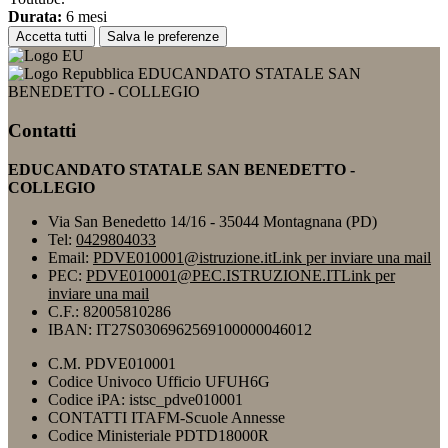
Durata:
6 mesi
Accetta tutti
Salva le preferenze
EDUCANDATO STATALE SAN
BENEDETTO - COLLEGIO
Contatti
EDUCANDATO STATALE SAN BENEDETTO -
COLLEGIO
Via San Benedetto 14/16 - 35044 Montagnana (PD)
Tel:
0429804033
Email:
PDVE010001@istruzione.it
Link per inviare una mail
PEC:
PDVE010001@PEC.ISTRUZIONE.IT
Link per
inviare una mail
C.F.: 82005810286
IBAN: IT27S0306962569100000046012
C.M. PDVE010001
Codice Univoco Ufficio UFUH6G
Codice iPA: istsc_pdve010001
CONTATTI ITAFM-Scuole Annesse
Codice Ministeriale PDTD18000R