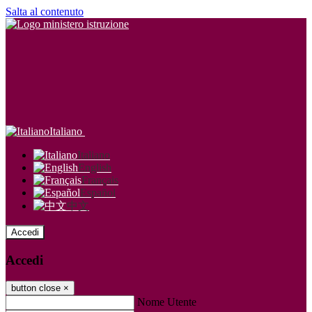
Salta al contenuto
Italiano
Italiano
English
Français
Español
中文
Accedi
Accedi
button close
×
Nome Utente