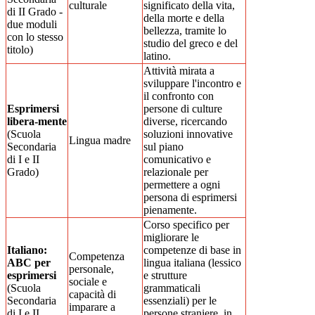
culturale
significato della vita,
di II Grado -
della morte e della
due moduli
bellezza, tramite lo
con lo stesso
studio del greco e del
titolo)
latino.
Attività mirata a
sviluppare l'incontro e
il confronto con
Esprimersi
persone di culture
libera-mente
diverse, ricercando
(Scuola
soluzioni innovative
Lingua madre
Secondaria
sul piano
di I e II
comunicativo e
Grado)
relazionale per
permettere a ogni
persona di esprimersi
pienamente.
Corso specifico per
migliorare le
Italiano:
competenze di base in
Competenza
ABC per
lingua italiana (lessico
personale,
esprimersi
e strutture
sociale e
(Scuola
grammaticali
capacità di
Secondaria
essenziali) per le
imparare a
di I e II
persone straniere, in