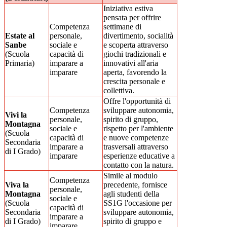
Iniziativa estiva
pensata per offrire
Competenza
settimane di
Estate al
personale,
divertimento, socialità
Sanbe
sociale e
e scoperta attraverso
(Scuola
capacità di
giochi tradizionali e
Primaria)
imparare a
innovativi all'aria
imparare
aperta, favorendo la
crescita personale e
collettiva.
Offre l'opportunità di
Competenza
sviluppare autonomia,
Vivi la
personale,
spirito di gruppo,
Montagna
sociale e
rispetto per l'ambiente
(Scuola
capacità di
e nuove competenze
Secondaria
imparare a
trasversali attraverso
di I Grado)
imparare
esperienze educative a
contatto con la natura.
Simile al modulo
Competenza
Viva la
precedente, fornisce
personale,
Montagna
agli studenti della
sociale e
(Scuola
SS1G l'occasione per
capacità di
Secondaria
sviluppare autonomia,
imparare a
di I Grado)
spirito di gruppo e
imparare