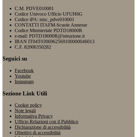
C.M. PDVE010001
Codice Univoco Ufficio UFUH6G
Codice iPA: istsc_pdve010001
CONTATTI ITAFM-Scuole Annesse
Codice Ministeriale PDTD18000R
e-mail: PDTD18000R@istruzione.it
IBAN IT04T0306962569100000046013
C.F. 82006350282
Seguici su
Facebook
Youtube
Instagram
Sezione Link Utili
Cookie policy
Note legali
Informativa Privacy
Ufficio Relazioni con il Pubblico
Dichiarazione di accessibilità
Obiettivi di accessibilità