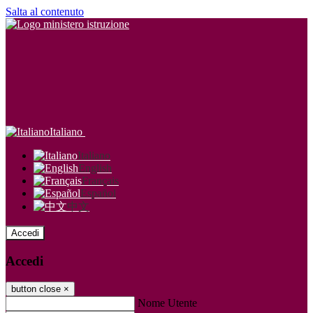
Salta al contenuto
Italiano
Italiano
English
Français
Español
中文
Accedi
Accedi
button close
×
Nome Utente