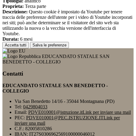
Tipologia:
analitico
Proprieta:
Terza parte
Descrizione:
Questo cookie è impostato da Youtube per tenere
traccia delle preferenze dell'utente per i video di Youtube incorporati
nei siti; può anche determinare se il visitatore del sito web sta
utilizzando la nuova o la vecchia versione dell'interfaccia di
Youtube.
Durata:
6 mesi
Accetta tutti
Salva le preferenze
EDUCANDATO STATALE SAN
BENEDETTO - COLLEGIO
Contatti
EDUCANDATO STATALE SAN BENEDETTO -
COLLEGIO
Via San Benedetto 14/16 - 35044 Montagnana (PD)
Tel:
0429804033
Email:
PDVE010001@istruzione.it
Link per inviare una mail
PEC:
PDVE010001@PEC.ISTRUZIONE.IT
Link per
inviare una mail
C.F.: 82005810286
IBAN: IT27S0306962569100000046012