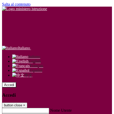
Salta al contenuto
Italiano
Italiano
English
Français
Español
中文
Accedi
Accedi
button close
×
Nome Utente