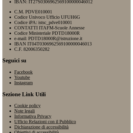
IBAN: IT27S0306962569100000046012
C.M. PDVE010001
Codice Univoco Ufficio UFUH6G
Codice iPA: istsc_pdve010001
CONTATTI ITAFM-Scuole Annesse
Codice Ministeriale PDTD18000R
e-mail: PDTD18000R@istruzione.it
IBAN IT04T0306962569100000046013
C.F. 82006350282
Seguici su
Facebook
Youtube
Instagram
Sezione Link Utili
Cookie policy
Note legali
Informativa Privacy
Ufficio Relazioni con il Pubblico
Dichiarazione di accessibilità
Obiettivi di accessibilità