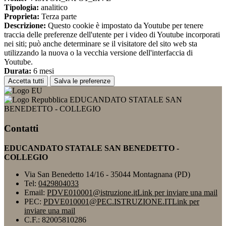
Tipologia:
analitico
Proprieta:
Terza parte
Descrizione:
Questo cookie è impostato da Youtube per tenere
traccia delle preferenze dell'utente per i video di Youtube incorporati
nei siti; può anche determinare se il visitatore del sito web sta
utilizzando la nuova o la vecchia versione dell'interfaccia di
Youtube.
Durata:
6 mesi
Accetta tutti
Salva le preferenze
EDUCANDATO STATALE SAN
BENEDETTO - COLLEGIO
Contatti
EDUCANDATO STATALE SAN BENEDETTO -
COLLEGIO
Via San Benedetto 14/16 - 35044 Montagnana (PD)
Tel:
0429804033
Email:
PDVE010001@istruzione.it
Link per inviare una mail
PEC:
PDVE010001@PEC.ISTRUZIONE.IT
Link per
inviare una mail
C.F.: 82005810286