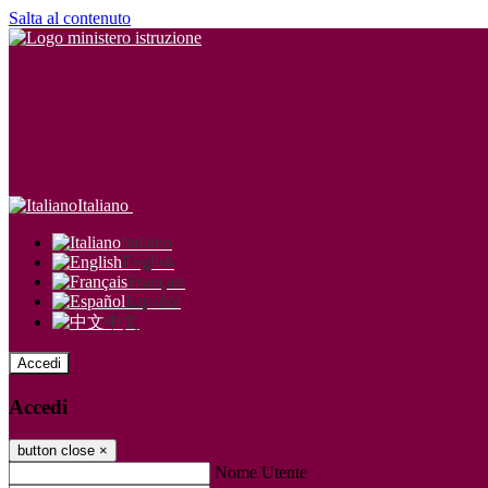
Salta al contenuto
Italiano
Italiano
English
Français
Español
中文
Accedi
Accedi
button close
×
Nome Utente