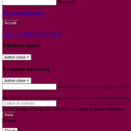
Password
Password dimenticata?
-
Entra con SPID
Entra con CIE
Seleziona utente
button close
×
Recupero password
button close
×
E-mail
Verrà inviato un messaggio all'indirizz
Non hai una e-mail associata al nome utente? Effettua il reset della password tram
E-mail inviata, si prega di controllare la casella di posta elettronica!
Errore
Chiudi