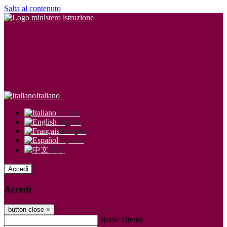
Salta al contenuto
Italiano
Italiano
English
Français
Español
中文
Accedi
Accedi
button close
×
Nome Utente