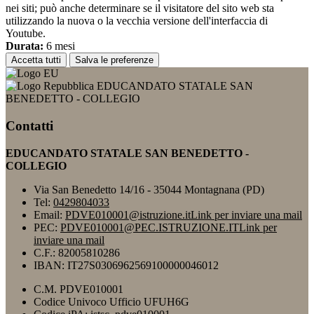
nei siti; può anche determinare se il visitatore del sito web sta
utilizzando la nuova o la vecchia versione dell'interfaccia di
Youtube.
Durata:
6 mesi
Accetta tutti
Salva le preferenze
EDUCANDATO STATALE SAN
BENEDETTO - COLLEGIO
Contatti
EDUCANDATO STATALE SAN BENEDETTO -
COLLEGIO
Via San Benedetto 14/16 - 35044 Montagnana (PD)
Tel:
0429804033
Email:
PDVE010001@istruzione.it
Link per inviare una mail
PEC:
PDVE010001@PEC.ISTRUZIONE.IT
Link per
inviare una mail
C.F.: 82005810286
IBAN: IT27S0306962569100000046012
C.M. PDVE010001
Codice Univoco Ufficio UFUH6G