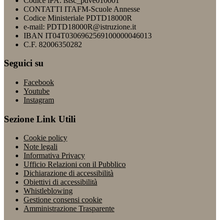
Codice iPA: istsc_pdve010001
CONTATTI ITAFM-Scuole Annesse
Codice Ministeriale PDTD18000R
e-mail: PDTD18000R@istruzione.it
IBAN IT04T0306962569100000046013
C.F. 82006350282
Seguici su
Facebook
Youtube
Instagram
Sezione Link Utili
Cookie policy
Note legali
Informativa Privacy
Ufficio Relazioni con il Pubblico
Dichiarazione di accessibilità
Obiettivi di accessibilità
Whistleblowing
Gestione consensi cookie
Amministrazione Trasparente