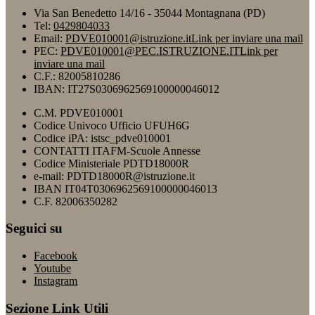
Via San Benedetto 14/16 - 35044 Montagnana (PD)
Tel:
0429804033
Email:
PDVE010001@istruzione.it
Link per inviare una mail
PEC:
PDVE010001@PEC.ISTRUZIONE.IT
Link per
inviare una mail
C.F.: 82005810286
IBAN: IT27S0306962569100000046012
C.M. PDVE010001
Codice Univoco Ufficio UFUH6G
Codice iPA: istsc_pdve010001
CONTATTI ITAFM-Scuole Annesse
Codice Ministeriale PDTD18000R
e-mail: PDTD18000R@istruzione.it
IBAN IT04T0306962569100000046013
C.F. 82006350282
Seguici su
Facebook
Youtube
Instagram
Sezione Link Utili