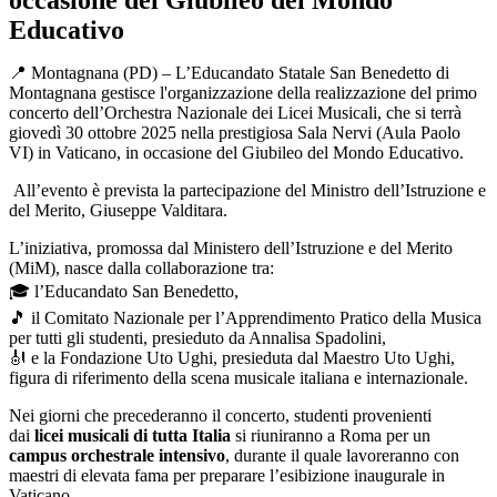
occasione del Giubileo del Mondo
Educativo
📍 Montagnana (PD) – L’Educandato Statale San Benedetto di
Montagnana gestisce l'organizzazione della realizzazione del primo
concerto dell’Orchestra Nazionale dei Licei Musicali, che si terrà
giovedì 30 ottobre 2025 nella prestigiosa Sala Nervi (Aula Paolo
VI) in Vaticano, in occasione del Giubileo del Mondo Educativo.
All’evento è prevista la partecipazione del Ministro dell’Istruzione e
del Merito, Giuseppe Valditara.
L’iniziativa, promossa dal Ministero dell’Istruzione e del Merito
(MiM), nasce dalla collaborazione tra:
🎓 l’Educandato San Benedetto,
🎵 il Comitato Nazionale per l’Apprendimento Pratico della Musica
per tutti gli studenti, presieduto da Annalisa Spadolini,
🎻 e la Fondazione Uto Ughi, presieduta dal Maestro Uto Ughi,
figura di riferimento della scena musicale italiana e internazionale.
Nei giorni che precederanno il concerto, studenti provenienti
dai
licei musicali di tutta Italia
si riuniranno a Roma per un
campus orchestrale intensivo
, durante il quale lavoreranno con
maestri di elevata fama per preparare l’esibizione inaugurale in
Vaticano.