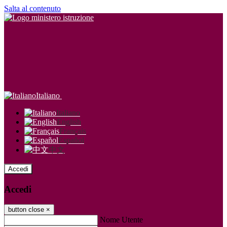
Salta al contenuto
Italiano
Italiano
English
Français
Español
中文
Accedi
Accedi
button close
×
Nome Utente