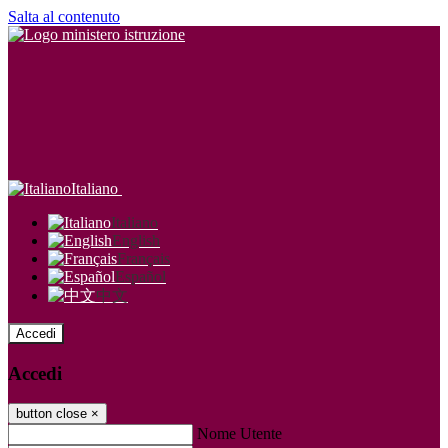
Salta al contenuto
Italiano
Italiano
English
Français
Español
中文
Accedi
Accedi
button close
×
Nome Utente