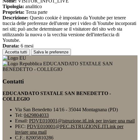
Nome:
VISITOR_INFO1_LIVE
Tipologia:
analitico
Proprieta:
Terza parte
Descrizione:
Questo cookie è impostato da Youtube per tenere
traccia delle preferenze dell'utente per i video di Youtube incorporati
nei siti; può anche determinare se il visitatore del sito web sta
utilizzando la nuova o la vecchia versione dell'interfaccia di
Youtube.
Durata:
6 mesi
Accetta tutti
Salva le preferenze
EDUCANDATO STATALE SAN
BENEDETTO - COLLEGIO
Contatti
EDUCANDATO STATALE SAN BENEDETTO -
COLLEGIO
Via San Benedetto 14/16 - 35044 Montagnana (PD)
Tel:
0429804033
Email:
PDVE010001@istruzione.it
Link per inviare una mail
PEC:
PDVE010001@PEC.ISTRUZIONE.IT
Link per
inviare una mail
C.F.: 82005810286