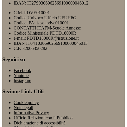
IBAN: IT27S0306962569100000046012
C.M. PDVE010001
Codice Univoco Ufficio UFUH6G
Codice iPA: istsc_pdve010001
CONTATTI ITAFM-Scuole Annesse
Codice Ministeriale PDTD18000R
e-mail: PDTD18000R@istruzione.it
IBAN IT04T0306962569100000046013
C.F. 82006350282
Seguici su
Facebook
Youtube
Instagram
Sezione Link Utili
Cookie policy
Note legali
Informativa Privacy
Ufficio Relazioni con il Pubblico
Dichiarazione di accessibilità