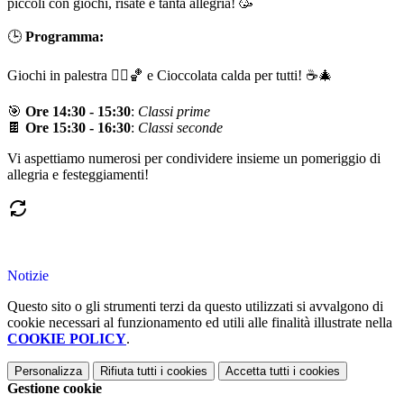
piccoli con giochi, risate e tanta allegria! 🥳
🕒
Programma:
Giochi in palestra 🤸‍♀️🏀 e Cioccolata calda per tutti! ☕🎄
🎯
Ore 14:30 - 15:30
:
Classi prime
🍫
Ore 15:30 - 16:30
:
Classi seconde
Vi aspettiamo numerosi per condividere insieme un pomeriggio di
allegria e festeggiamenti!
Notizie
Questo sito o gli strumenti terzi da questo utilizzati si avvalgono di
cookie necessari al funzionamento ed utili alle finalità illustrate nella
COOKIE POLICY
.
Personalizza
Rifiuta tutti
i cookies
Accetta tutti
i cookies
Gestione cookie