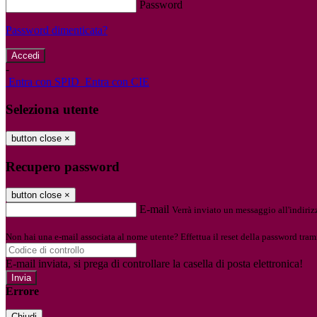
Password
Password dimenticata?
-
Entra con SPID
Entra con CIE
Seleziona utente
button close
×
Recupero password
button close
×
E-mail
Verrà inviato un messaggio all'indirizz
Non hai una e-mail associata al nome utente? Effettua il reset della password tram
E-mail inviata, si prega di controllare la casella di posta elettronica!
Errore
Chiudi