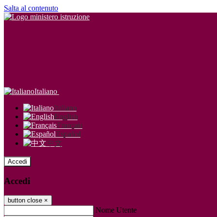
Salta al contenuto
Italiano
Italiano
English
Français
Español
中文
Accedi
Accedi
button close
×
Nome Utente