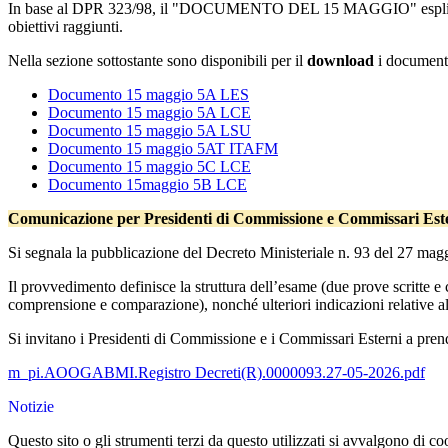
In base al DPR 323/98, il "DOCUMENTO DEL 15 MAGGIO" esplicita i cont
obiettivi raggiunti.
Nella sezione sottostante sono disponibili per il
download
i documenti
Documento 15 maggio 5A LES
Documento 15 maggio 5A LCE
Documento 15 maggio 5A LSU
Documento 15 maggio 5AT ITAFM
Documento 15 maggio 5C LCE
Documento 15maggio 5B L
CE
Comunicazione per Presidenti di Commissione e Commissari Ester
Si segnala la pubblicazione del Decreto Ministeriale n. 93 del 27 magg
Il provvedimento definisce la struttura dell’esame (due prove scritte e 
comprensione e comparazione), nonché ulteriori indicazioni relative a
Si invitano i Presidenti di Commissione e i Commissari Esterni a pren
m_pi.AOOGABMI.Registro Decreti(R).0000093.27-05-2026.pdf
Notizie
Questo sito o gli strumenti terzi da questo utilizzati si avvalgono di coo