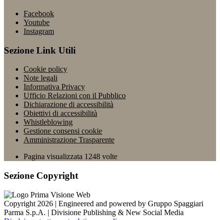
Facebook
Youtube
Instagram
Sezione Link Utili
Cookie policy
Note legali
Informativa Privacy
Ufficio Relazioni con il Pubblico
Dichiarazione di accessibilità
Obiettivi di accessibilità
Whistleblowing
Gestione consensi cookie
Amministrazione Trasparente
Pagina visualizzata
1248
volte
Sezione Copyright
Copyright 2026 | Engineered and powered by Gruppo Spaggiari
Parma S.p.A. | Divisione Publishing & New Social Media