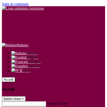
Salta al contenuto
Italiano
Italiano
English
Français
Español
中文
Accedi
Accedi
button close
×
Nome Utente