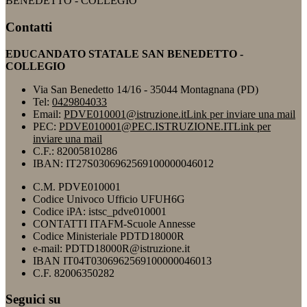
BENEDETTO - COLLEGIO
Contatti
EDUCANDATO STATALE SAN BENEDETTO -
COLLEGIO
Via San Benedetto 14/16 - 35044 Montagnana (PD)
Tel:
0429804033
Email:
PDVE010001@istruzione.it
Link per inviare una mail
PEC:
PDVE010001@PEC.ISTRUZIONE.IT
Link per
inviare una mail
C.F.: 82005810286
IBAN: IT27S0306962569100000046012
C.M. PDVE010001
Codice Univoco Ufficio UFUH6G
Codice iPA: istsc_pdve010001
CONTATTI ITAFM-Scuole Annesse
Codice Ministeriale PDTD18000R
e-mail: PDTD18000R@istruzione.it
IBAN IT04T0306962569100000046013
C.F. 82006350282
Seguici su